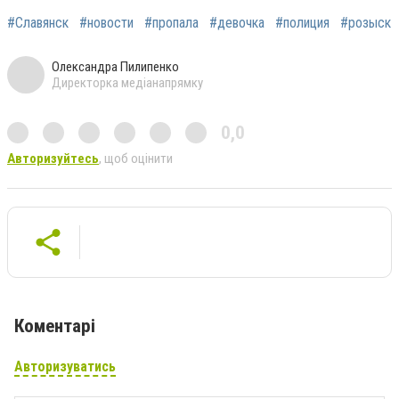
#Славянск
#новости
#пропала
#девочка
#полиция
#розыск
Олександра Пилипенко
Директорка медіанапрямку
0,0
Авторизуйтесь
, щоб оцінити
Коментарі
Авторизуватись