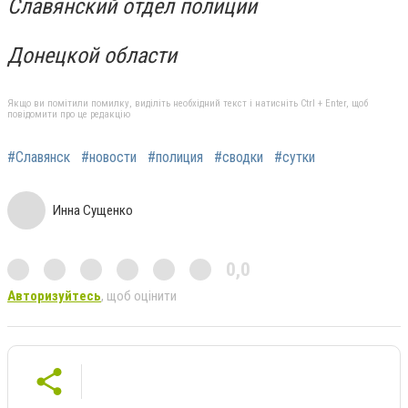
Славянский отдел полиции
Донецкой области
Якщо ви помітили помилку, виділіть необхідний текст і натисніть Ctrl + Enter, щоб
повідомити про це редакцію
#Славянск
#новости
#полиция
#сводки
#сутки
Инна Сущенко
0,0
Авторизуйтесь
, щоб оцінити