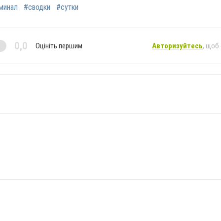
минал
#сводки
#сутки
0,0
Оцініть першим
Авторизуйтесь
, щоб