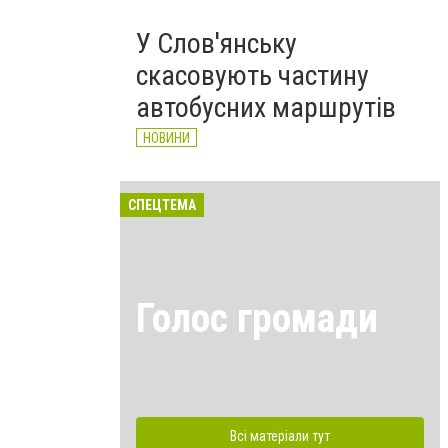
У Слов'янську
скасовують частину
автобусних маршрутів
НОВИНИ
СПЕЦТЕМА
Голос громади
Всі матеріали тут