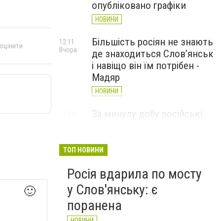
опубліковано графіки
НОВИНИ
Більшість росіян не знають
12:11
 оцінити
Вчора
де знаходиться Слов’янськ
і навіщо він їм потрібен -
Мадяр
НОВИНИ
За минулу добу російські
11:09
Вчора
війська 13 разів атакували
Слов'янськ. Хроніка
великої війни: 6 серпня
ТОП НОВИНИ
НОВИНИ
Росія вдарила по мосту
у Слов'янську: є
🙂
поранена
НОВИНИ