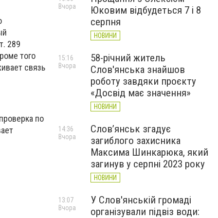
Вчора
Юковим відбудеться 7 і 8
о
серпня
ый
НОВИНИ
т. 289
роме того
58-річний житель
15:16
Вчора
живает связь
Слов'янська знайшов
роботу завдяки проєкту
«Досвід має значення»
НОВИНИ
проверка по
Слов’янськ згадує
вает
14:36
Вчора
загиблого захисника
Максима Шинкарюка, який
загинув у серпні 2023 року
НОВИНИ
У Слов'янській громаді
13:07
Вчора
організували підвіз води: