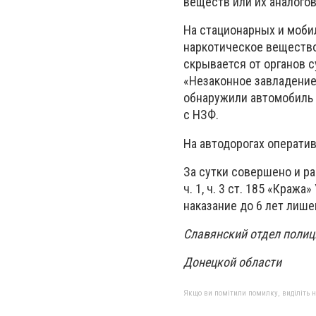
веществ или их аналогов
На стационарных и моби
наркотическое вещество
скрывается от органов с
«Незаконное завладение
обнаружили автомобиль 
с НЗФ.
На автодорогах операти
За сутки совершено и р
ч. 1, ч. 3 ст. 185 «Краж
наказание до 6 лет лиш
Славянский отдел полиц
Донецкой области
Якщо ви помітили помилку, виділіть нео