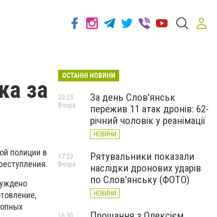
ОСТАННІ НОВИНИ
ка за
За день Слов'янськ
20:23
Вчора
пережив 11 атак дронів: 62-
річний чоловік у реанімації
НОВИНИ
ой полиции в
Рятувальники показали
17:23
преступления.
Вчора
наслідки дронових ударів
по Слов'янську (ФОТО)
буждено
НОВИНИ
отовление,
ропных
Прощання з Олексієм
16:30