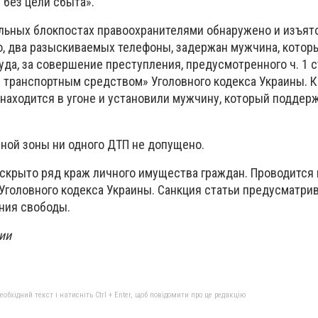
 без цели сбыта».
льных блокпостах правоохранителями обнаружено и изъят
, два разыскиваемых телефоны, задержан мужчина, котор
уда, за совершение преступления, предусмотренного ч. 1 с
 транспортным средством» Уголовного кодекса Украины. К
находится в угоне и установили мужчину, который поддер
вной зоны ни одного ДТП не допущено.
аскрыто ряд краж личного имущества граждан. Проводится 
а» Уголовного кодекса Украины. Санкция статьи предусматри
ения свободы.
ии
бхідний текст і натисніть Ctrl + Enter, щоб повідомити про це редакцію