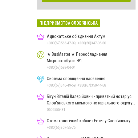
ПІДПРИЄМСТВА СЛОВ'ЯНСЬКА
Адвокатське об'єднання Актум
+380(67)566-47-09, +380(50)347-05-80
★ BusMaster ★ Переобладнання
Мікроавтобусів №1
+380(67)599-04-04
Система сповіщення населення
+380(67)340-49-59, +380(67)350-44-68
Бігун Віталій Валерійович - приватний нотаріус
Слов'янського міського нотаріального округу
Дон.обл.
0506555431
Стоматологічний кабінет Естет у Слов'янську
+380(66)307-55-75