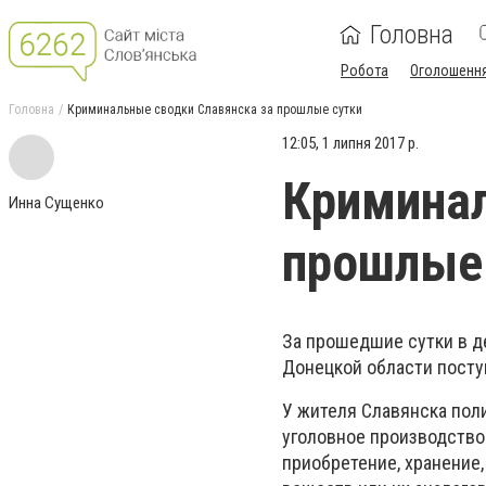
Головна
Робота
Оголошенн
Головна
Криминальные сводки Славянска за прошлые сутки
12:05, 1 липня 2017 р.
Криминал
Инна Сущенко
прошлые
За прошедшие сутки в д
Донецкой области поступ
У жителя Славянска пол
уголовное производство 
приобретение, хранение