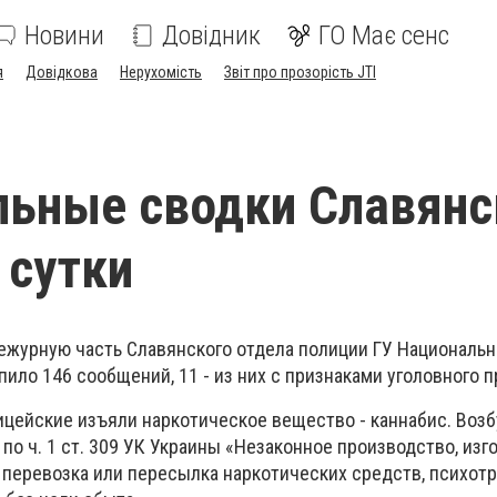
Новини
Довідник
ГО Має сенс
я
Довідкова
Нерухомість
Звіт про прозорість JTI
ьные сводки Славянс
 сутки
ежурную часть Славянского отдела полиции ГУ Национальн
ило 146 сообщений, 11 - из них с признаками уголовного 
ицейские изъяли наркотическое вещество - каннабис. Воз
по ч. 1 ст. 309 УК Украины «Незаконное производство, изг
, перевозка или пересылка наркотических средств, психот