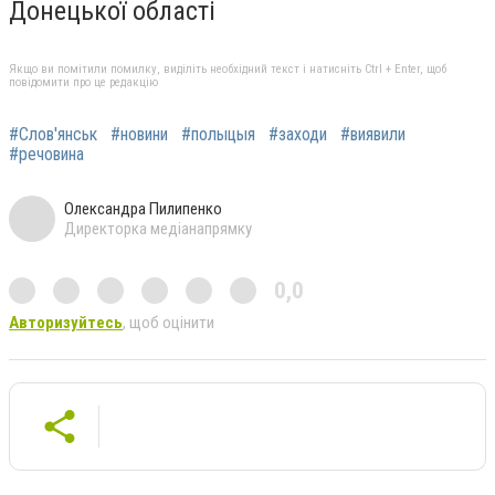
Донецької області
Якщо ви помітили помилку, виділіть необхідний текст і натисніть Ctrl + Enter, щоб
повідомити про це редакцію
#Слов'янськ
#новини
#полыцыя
#заходи
#виявили
#речовина
Олександра Пилипенко
Директорка медіанапрямку
0,0
Авторизуйтесь
, щоб оцінити