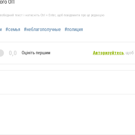
ого ОП
бхідний текст і натисніть Ctrl + Enter, щоб повідомити про це редакцію
и
#семья
#неблагополучные
#полиция
0,0
Оцініть першим
Авторизуйтесь
, щоб