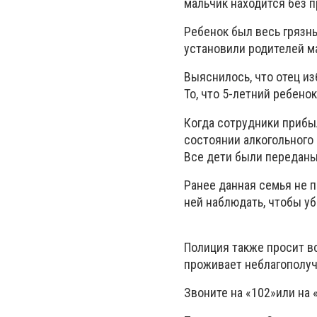
мальчик находится без п
Ребенок был весь грязны
установили родителей м
Выяснилось, что отец из
То, что 5-летний ребено
Когда сотрудники прибыл
состоянии алкогольного 
Все дети были передан
Ранее данная семья не п
ней наблюдать, чтобы уб
Полиция также просит в
проживает неблагополуч
Звоните на «102»или на