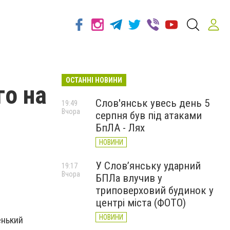
ОСТАННІ НОВИНИ
го на
Слов'янськ увесь день 5
19:49
Вчора
серпня був під атаками
БпЛА - Лях
НОВИНИ
У Слов’янську ударний
19:17
Вчора
БПЛа влучив у
триповерховий будинок у
центрі міста (ФОТО)
НОВИНИ
енький