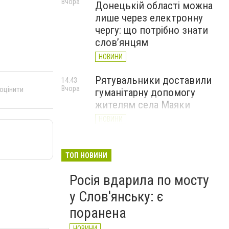
Вчора
Донецькій області можна
лише через електронну
чергу: що потрібно знати
слов’янцям
НОВИНИ
Рятувальники доставили
14:43
Вчора
 оцінити
гуманітарну допомогу
жителям села Маяки
НОВИНИ
«Я і Донеччина»: стартувала
13:52
Вчора
онлайн-акція до Дня молоді
ТОП НОВИНИ
НОВИНИ
Росія вдарила по мосту
у Слов'янську: є
поранена
НОВИНИ