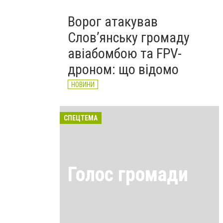
Ворог атакував
Слов’янську громаду
авіабомбою та FPV-
дроном: що відомо
НОВИНИ
СПЕЦТЕМА
Голос громади