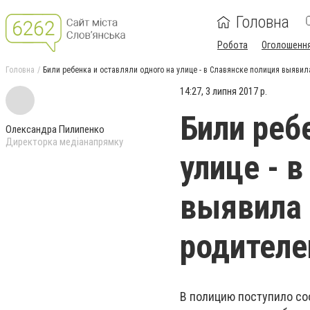
Головна
Робота
Оголошенн
Головна
Били ребенка и оставляли одного на улице - в Славянске полиция выяви
14:27, 3 липня 2017 р.
Били реб
Олександра Пилипенко
Директорка медіанапрямку
улице - 
выявила 
родителе
В полицию поступило со