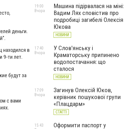
Машина підірвалася на міні:
19:00
Вчора
Вадим Лях сповістив про
есто,
подробиці загибелі Олексія
Юкова
телей деньги.
НОВИНИ
й".
У Слов'янську і
17:40
ц находился в
Вчора
Краматорську припинено
 9-ти лет.
водопостачання: що
сталося
кие будут за
НОВИНИ
Загинув Олексій Юков,
17:09
Вчора
керівник пошукової групи
ом с вами
«Плацдарм»
виях.
СТАТТІ
Оформити паспорт у
15:43