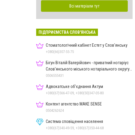
Всі матеріали тут
ПІДПРИЄМСТВА СЛОВ'ЯНСЬКА
Стоматологічний кабінет Естет у Слов'янську
+380(66)307-55-75
Бігун Віталій Валерійович - приватний нотаріус
Слов'янського міського нотаріального округу
Дон.обл.
0506555431
Адвокатське об'єднання Актум
+380(67)566-47-09, +380(50)347-05-80
Контент агентство MAKE SENSE
0504262624
Система сповіщення населення
+380(67)340-49-59, +380(67)350-44-68