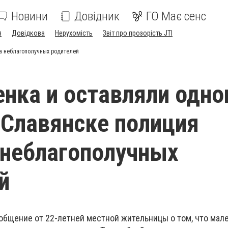
Новини
Довідник
ГО Має сенс
я
Довідкова
Нерухомість
Звіт про прозорість JTI
ла неблагополучных родителей
енка и оставляли одно
в Славянске полиция
неблагополучных
й
общение от 22-летней местной жительницы о том, что мал