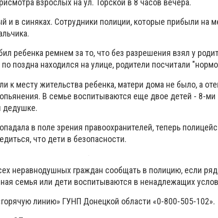
рисмотра взрослых на ул. Торской в 8 часов вечера.
й и в синяках. Сотрудники полиции, которые прибыли на м
альчика.
бил ребенка ремнем за то, что без разрешения взял у роди
к по поздна находился на улице, родители посчитали "нормо
и к месту жительства ребенка, матери дома не было, а оте
опьянения. В семье воспитываются еще двое детей - 8-ми и
ы дедушке.
опадала в поле зрения правоохранителей, теперь полицейс
едиться, что дети в безопасности.
сех неравнодушных граждан сообщать в полицию, если ряд
ная семья или дети воспитываются в ненадлежащих усло
 «горячую линию» ГУНП Донецкой области «0-800-505-102».