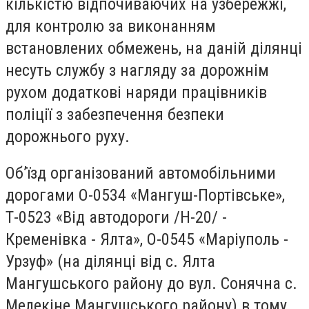
кількістю відпочиваючих на узбережжі,
для контролю за виконанням
встановлених обмежень, на даній ділянці
несуть службу з нагляду за дорожнім
рухом додаткові наряди працівників
поліції з забезпечення безпеки
дорожнього руху.
Об’їзд організований автомобільними
дорогами О-0534 «Мангуш-Портівське»,
Т-0523 «Від автодороги /Н-20/ -
Кременівка - Ялта», О-0545 «Маріуполь -
Урзуф» (на ділянці від с. Ялта
Мангушського району до вул. Сонячна с.
Мелекіне Мангушського району) в тому