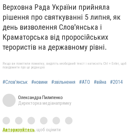
Верховна Рада України прийняла
рішення про святкуванні 5 липня, як
день визволення Слов'янська і
Краматорська від проросійських
терористів на державному рівні.
Якщо ви помітили помилку, виділіть необхідний текст і натисніть Ctrl + Enter, щоб
повідомити про це редакцію
#Слов'янськ
#новини
#звільнення
#АТО
#війна
#2014
Олександра Пилипенко
Директорка медіанапрямку
Авторизуйтесь
, щоб оцінити