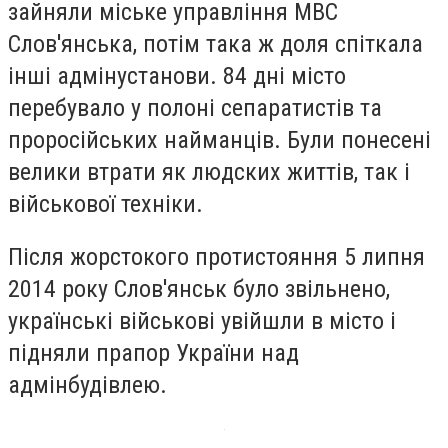
зайняли міське управління МВС
Слов'янська, потім така ж доля спіткала
інші адмінустанови. 84 дні місто
перебувало у полоні сепаратистів та
проросійських найманців. Були понесені
велики втрати як людских життів, так і
військової техніки.
Після жорстокого протистояння 5 липня
2014 року Слов'янськ було звільнено,
українські військові увійшли в місто і
підняли прапор України над
адмінбудівлею.