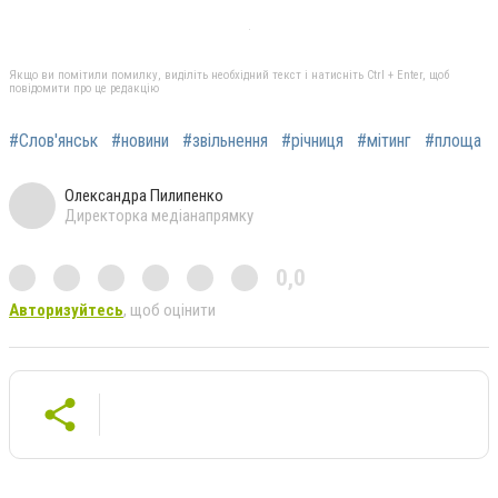
Якщо ви помітили помилку, виділіть необхідний текст і натисніть Ctrl + Enter, щоб
повідомити про це редакцію
#Слов'янськ
#новини
#звільнення
#річниця
#мітинг
#площа
Олександра Пилипенко
Директорка медіанапрямку
0,0
Авторизуйтесь
, щоб оцінити