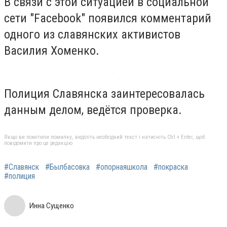
В связи с этой ситуацией в социальной
сети "Facebook" появился комментарий
одного из славянских активистов
Василия Хоменко.
Полиция Славянска заинтересовалась
данным делом, ведётся проверка.
Якщо ви помітили помилку, виділіть необхідний текст і натисніть Ctrl + Enter, щоб
повідомити про це редакцію
#Славянск
#Былбасовка
#опорнаяшкола
#покраска
#полиция
Инна Сущенко