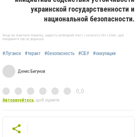
украинской государственности и
национальной безопасности.
Якщо ви помітили помилку, виділіть необхідний текст і натисніть Ctrl + Enter, щоб
повідомити про це редакцію
#Луганск
#теракт
#безопасность
#СБУ
#оккупация
Денис Бигунов
0,0
Авторизуйтесь
, щоб оцінити