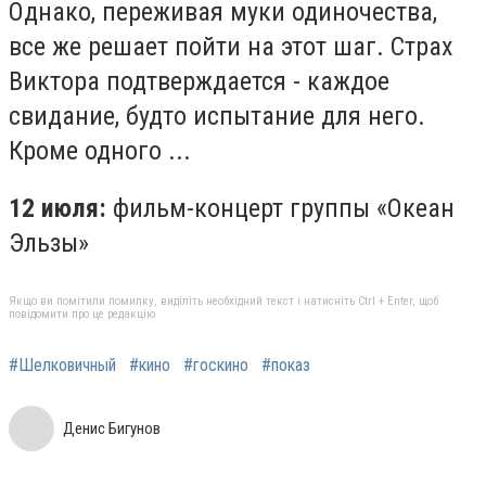
Однако, переживая муки одиночества,
все же решает пойти на этот шаг. Страх
Виктора подтверждается - каждое
свидание, будто испытание для него.
Кроме одного ...
12 июля:
фильм-концерт группы «Океан
Эльзы»
Якщо ви помітили помилку, виділіть необхідний текст і натисніть Ctrl + Enter, щоб
повідомити про це редакцію
#Шелковичный
#кино
#госкино
#показ
Денис Бигунов