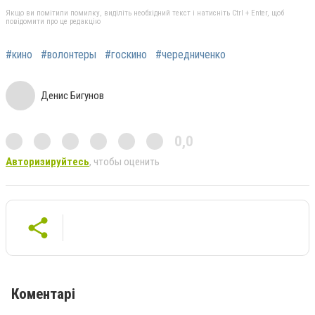
Якщо ви помітили помилку, виділіть необхідний текст і натисніть Ctrl + Enter, щоб
повідомити про це редакцію
#кино
#волонтеры
#госкино
#чередниченко
Денис Бигунов
0,0
Авторизируйтесь
, чтобы оценить
Коментарі