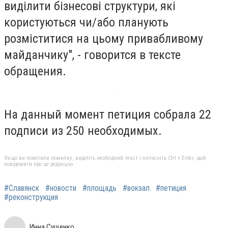
виділити бізнесові структури, які
користуються чи/або планують
розміститися на цьому привабливому
майданчику", - говорится в тексте
обращения.
На данный момент петиция собрала 22
подписи из 250 необходимых.
Якщо ви помітили помилку, виділіть необхідний текст і натисніть Ctrl + Enter, щоб
повідомити про це редакцію
#Славянск
#новости
#площадь
#вокзал
#петиция
#реконструкция
Инна Сущенко