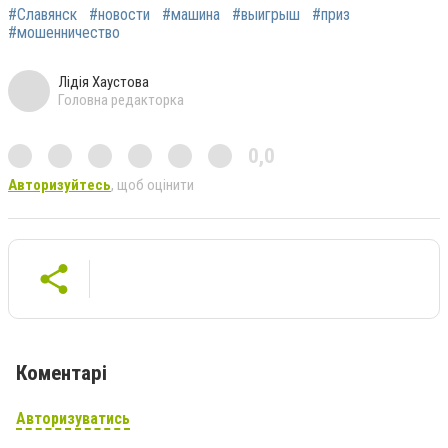
#Славянск
#новости
#машина
#выигрыш
#приз
#мошенничество
Лідія Хаустова
Головна редакторка
0,0
Авторизуйтесь
, щоб оцінити
Коментарі
Авторизуватись