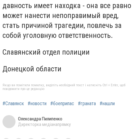
давность имеет находка - она ​​все равно
может нанести непоправимый вред,
стать причиной трагедии, повлечь за
собой уголовную ответственность.
Славянский отдел полиции
Донецкой области
Якщо ви помітили помилку, виділіть необхідний текст і натисніть Ctrl + Enter, щоб
повідомити про це редакцію
#Славянск
#новости
#боеприпас
#граната
#нашли
Олександра Пилипенко
Директорка медіанапрямку