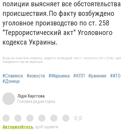
полиции выясняет все обстоятельства
происшествия.По факту возбуждено
уголовное производство по ст. 258
"Террористический акт" Уголовного
кодекса Украины.
Якщо ви помітили помилку, виділіть необхідний текст і натисніть Ctrl + Enter, щоб
повідомити про це редакцію
#Славянск
#новости
#Марьинка
#КПП
#ранение
#АТО
#Донецк
Лідія Хаустова
Головна редакторка
0,0
Авторизуйтесь
, щоб оцінити