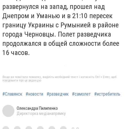
развернулся на запад, прошел над
Днепром и Уманью и в 21:10 пересек
границу Украины с Румынией в районе
города Черновцы. Полет разведчика
продолжался в общей сложности более
16 часов.
Якщо ви помітили помилку, виділіть необхідний текст і натисніть Ctrl + Enter, щоб
повідомити про це редакцію
#Славянск
#новости
#разведчик
#самолет
#истребитель
Олександра Пилипенко
Директорка медіанапрямку