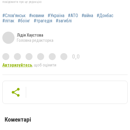
повідомити про це редакцію
#Слов'янськ
#новини
#Україна
#АТО
#війна
#Донбас
#літак
#боїнг
#трагедія
#загиблі
Лідія Хаустова
Головна редакторка
0,0
Авторизуйтесь
, щоб оцінити
Коментарі