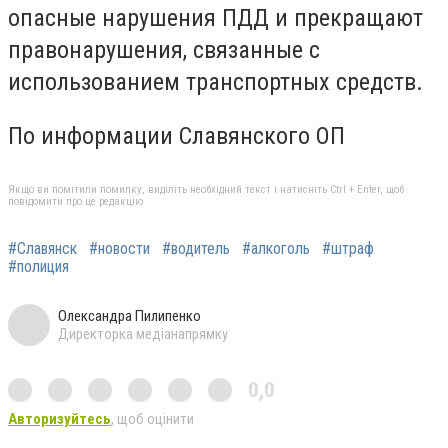
опасные нарушения ПДД и прекращают
правонарушения, связанные с
использованием транспортных средств.
По информации Славянского ОП
Якщо ви помітили помилку, виділіть необхідний текст і натисніть Ctrl + Enter, щоб
повідомити про це редакцію
#Славянск
#новости
#водитель
#алкоголь
#штраф
#полиция
Олександра Пилипенко
Директорка медіанапрямку
0,0
Авторизуйтесь
, щоб оцінити