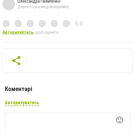
Олександра Пилипенко
Директорка медіанапрямку
0,0
Авторизуйтесь
, щоб оцінити
Коментарі
Авторизуватись
🙂