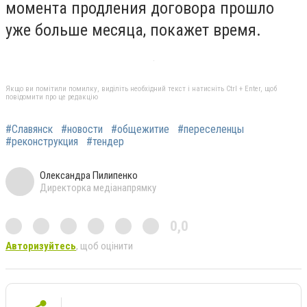
момента продления договора прошло
уже больше месяца, покажет время.
Якщо ви помітили помилку, виділіть необхідний текст і натисніть Ctrl + Enter, щоб
повідомити про це редакцію
#Славянск
#новости
#общежитие
#переселенцы
#реконструкция
#тендер
Олександра Пилипенко
Директорка медіанапрямку
0,0
Авторизуйтесь
, щоб оцінити