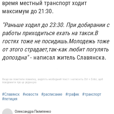
время местный транспорт ходит
максимум до 21:30.
"Раньше ходил до 23:30. При добирании с
работы приходиться ехать на такси.В
гостях тоже не посидишь.Молодежь тоже
от этого страдает,так-как любит погулять
допоздна"
- написал житель Славянска.
Якщо ви помітили помилку, виділіть необхідний текст і натисніть Ctrl + Enter, щоб
повідомити про це редакцію
#Славянск
#новости
#расписание
#график
#транспорт
#петиция
Олександра Пилипенко