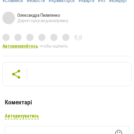
#Славянск
#новости
#Краматорск
#Кварта
#95
#концерт
Олександра Пилипенко
Директорка медіанапрямку
0,0
Авторизируйтесь
, чтобы оценить
Коментарі
Авторизуватись
🙂