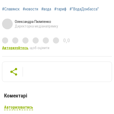
#Славянск
#новости
#вода
#тариф
#"ВодаДонбасса"
Олександра Пилипенко
Директорка медіанапрямку
0,0
Авторизуйтесь
, щоб оцінити
Коментарі
Авторизуватись