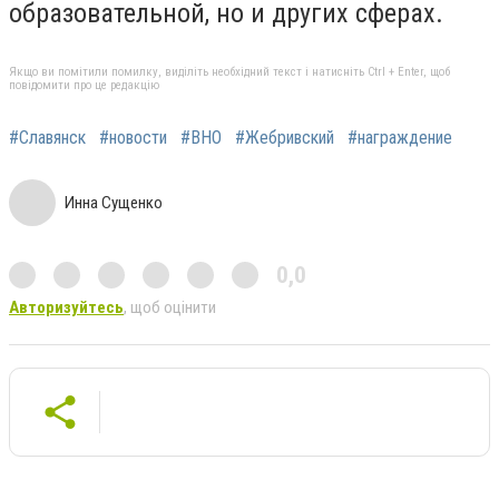
образовательной, но и других сферах.
Якщо ви помітили помилку, виділіть необхідний текст і натисніть Ctrl + Enter, щоб
повідомити про це редакцію
#Славянск
#новости
#ВНО
#Жебривский
#награждение
Инна Сущенко
0,0
Авторизуйтесь
, щоб оцінити