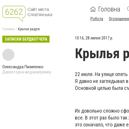
Головна
Робота
Оголошенн
Головна
Крылья радуги
10:16, 28 липня 2017 р.
ЗАПИСКИ БЕРДВОТЧЕРА
Крылья р
Олександра Пилипенко
Директорка медіанапрямку
22 июля. На улице опять
Я давно не заглядывал в
Основной целью была съ
Их довольно сложно сфот
все. В этот раз было так
это означало, что даже 