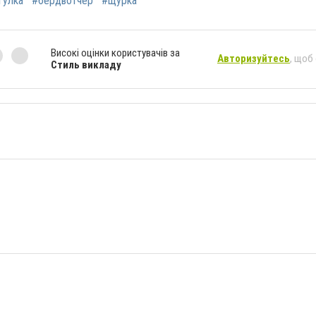
гулка
#бердвотчер
#щурка
Високі оцінки користувачів за
Авторизуйтесь
, щоб
Стиль викладу