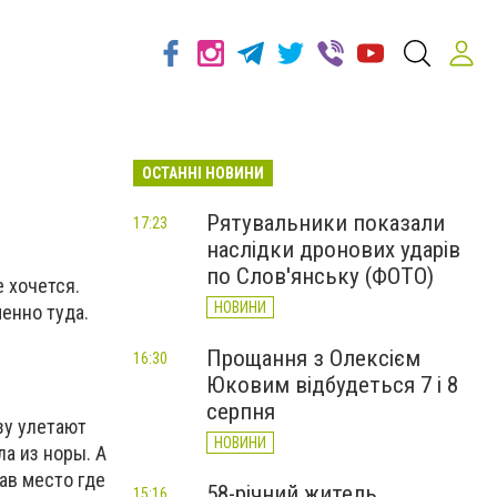
ОСТАННІ НОВИНИ
Рятувальники показали
17:23
наслідки дронових ударів
по Слов'янську (ФОТО)
е хочется.
НОВИНИ
менно туда.
Прощання з Олексієм
16:30
Юковим відбудеться 7 і 8
серпня
зу улетают
НОВИНИ
ла из норы. А
ав место где
58-річний житель
15:16