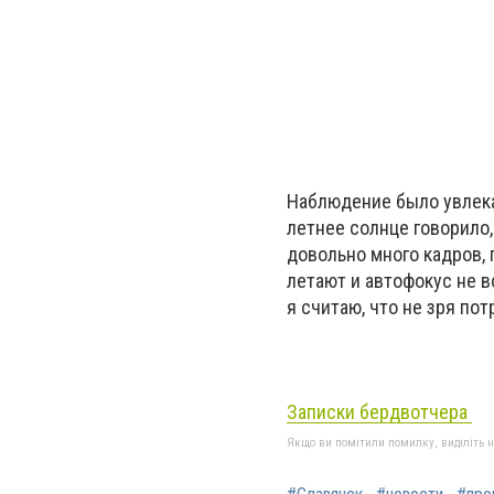
Наблюдение было увлекат
летнее солнце говорило,
довольно много кадров,
летают и автофокус не в
я считаю, что не зря пот
Записки бердвотчера
Якщо ви помітили помилку, виділіть нео