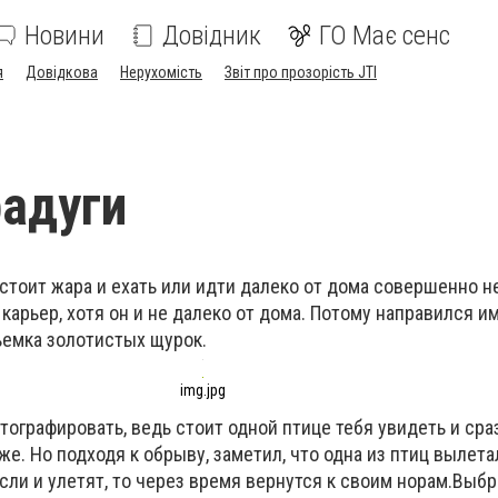
Новини
Довідник
ГО Має сенс
я
Довідкова
Нерухомість
Звіт про прозорість JTI
адуги
 стоит жара и ехать или идти далеко от дома совершенно н
 карьер, хотя он и не далеко от дома. Потому направился и
емка золотистых щурок.
img.jpg
ографировать, ведь стоит одной птице тебя увидеть и сра
 же. Но подходя к обрыву, заметил, что одна из птиц вылета
если и улетят, то через время вернутся к своим норам.Выбр