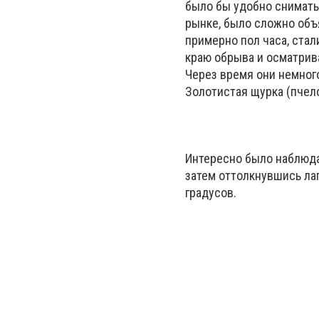
было бы удобно снимать,
рынке, было сложно объя
примерно пол часа, стал
краю обрыва и осматрива
Через время они немного
Золотистая щурка (пчелое
Интересно было наблюда
затем оттолкнувшись лап
градусов.