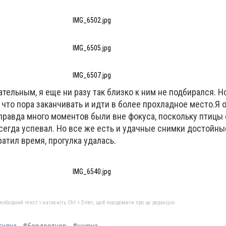
IMG_6502.jpg
IMG_6505.jpg
IMG_6507.jpg
ельным, я еще ни разу так близко к ним не подбирался. Н
 что пора заканчивать и идти в более прохладное место.Я 
 правда много моментов были вне фокуса, поскольку птицы
сегда успевал. Но все же есть и удачные снимки достойны
ратил время, прогулка удалась.
IMG_6540.jpg
бхідний текст і натисніть Ctrl + Enter, щоб повідомити про це редакцію