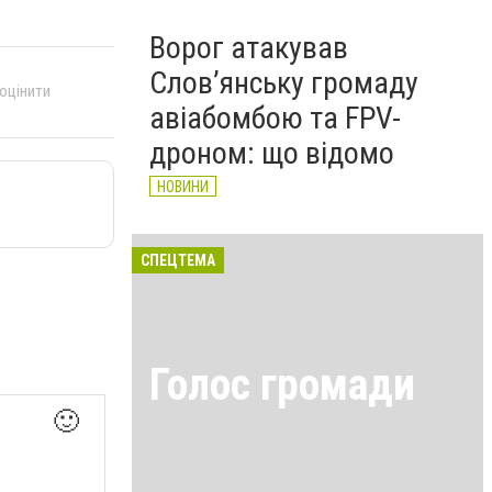
Ворог атакував
Слов’янську громаду
 оцінити
авіабомбою та FPV-
дроном: що відомо
НОВИНИ
СПЕЦТЕМА
Голос громади
🙂