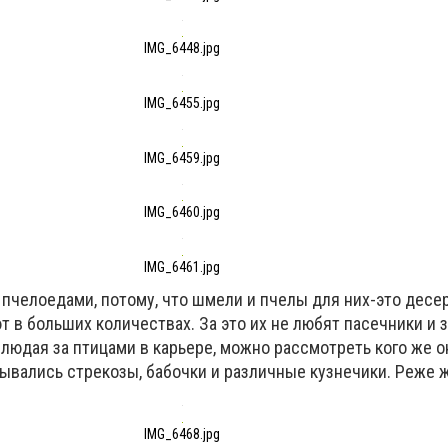
IMG_6448.jpg
IMG_6455.jpg
IMG_6459.jpg
IMG_6460.jpg
IMG_6461.jpg
пчелоедами, потому, что шмели и пчелы для них-это десер
 в больших количествах. За это их не любят пасечники и
людая за птицами в карьере, можно рассмотреть кого же о
зывались стрекозы, бабочки и различные кузнечики. Реже 
IMG_6468.jpg