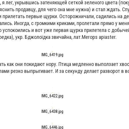
 я лег, укрывшись затеняющей сеткой зеленого цвета (пок
снить продавцу, для чего она мне нужна) и стал ждать. Сп
и прилетать первые щурки. Осторожничали, садились на де
лись. Иногда, с громкими криками, пролетали прямо у меня
 успокоились и вот уже первая щурка прилетела с добычей
дка), укр. Бджолоїдка звичайна, лат.Merops apiaster.
IMG_6419.jpg
ть как они покидают нору. Птица медленно выползает хвос
ами резко выпрыгивает. И за секунду делает разворот в в
IMG_6422.jpg
IMG_6438.jpg
IMG_6446.jpg