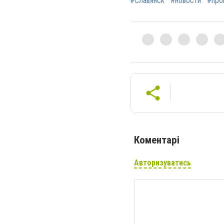
#Славянск
#новости
#про
Коментарі
Авторизуватись