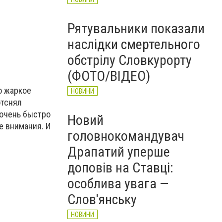
Рятувальники показали
наслідки смертельного
обстрілу Словкурорту
(ФОТО/ВІДЕО)
о жаркое
НОВИНИ
отснял
 очень быстро
Новий
е внимания. И
головнокомандувач
Драпатий уперше
доповів на Ставці:
особлива увага —
Слов'янську
НОВИНИ