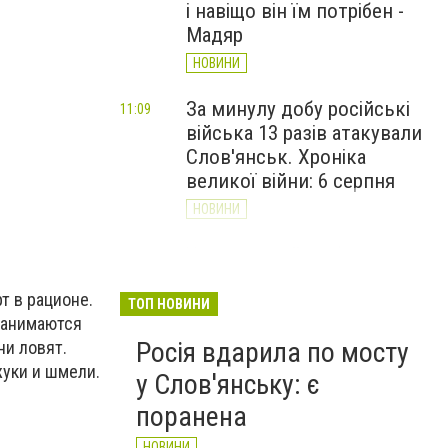
і навіщо він їм потрібен -
Мадяр
НОВИНИ
За минулу добу російські
11:09
війська 13 разів атакували
Слов'янськ. Хроніка
великої війни: 6 серпня
НОВИНИ
Через постійні обстріли
10:29
Слов’янська
т в рационе.
Донецькоблгаз припиняє
ТОП НОВИНИ
 занимаются
обслуговування двох
Росія вдарила по мосту
ни ловят.
районів
жуки и шмели.
у Слов'янську: є
НОВИНИ
поранена
НОВИНИ