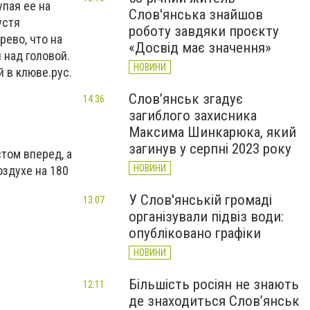
упая ее на
Слов'янська знайшов
устя
роботу завдяки проєкту
рево, что на
«Досвід має значення»
 над головой.
НОВИНИ
 в клюве.рус.
Слов’янськ згадує
14:36
загиблого захисника
Максима Шинкарюка, який
загинув у серпні 2023 року
том вперед, а
НОВИНИ
оздухе на 180
У Слов'янській громаді
13:07
організували підвіз води:
опубліковано графіки
НОВИНИ
Більшість росіян не знають
12:11
де знаходиться Слов’янськ