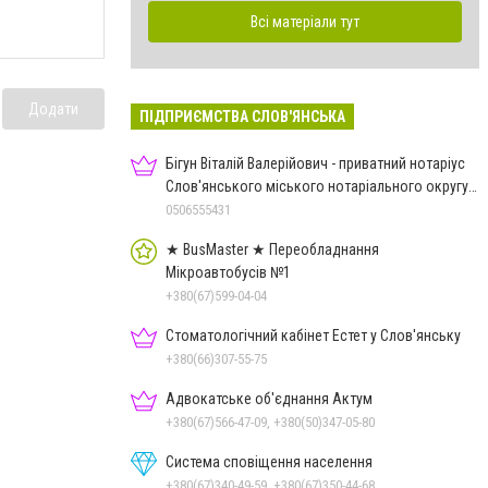
Всі матеріали тут
Додати
ПІДПРИЄМСТВА СЛОВ'ЯНСЬКА
Бігун Віталій Валерійович - приватний нотаріус
Слов'янського міського нотаріального округу
Дон.обл.
0506555431
★ BusMaster ★ Переобладнання
Мікроавтобусів №1
+380(67)599-04-04
Стоматологічний кабінет Естет у Слов'янську
+380(66)307-55-75
Адвокатське об'єднання Актум
+380(67)566-47-09, +380(50)347-05-80
Система сповіщення населення
+380(67)340-49-59, +380(67)350-44-68