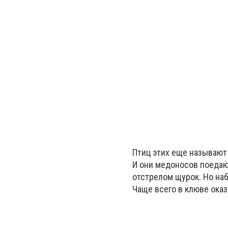
Птиц этих еще называют 
И они медоносов поедают
отстрелом щурок. Но наб
Чаще всего в клюве ока