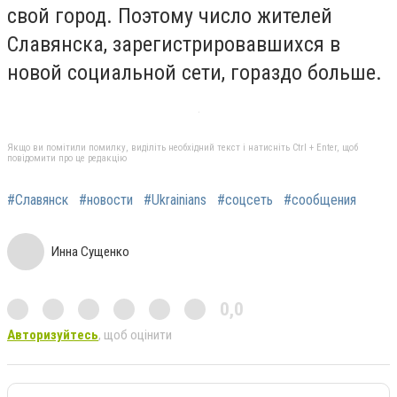
свой город. Поэтому число жителей
Славянска, зарегистрировавшихся в
новой социальной сети, гораздо больше.
Якщо ви помітили помилку, виділіть необхідний текст і натисніть Ctrl + Enter, щоб
повідомити про це редакцію
#Славянск
#новости
#Ukrainians
#соцсеть
#сообщения
Инна Сущенко
0,0
Авторизуйтесь
, щоб оцінити