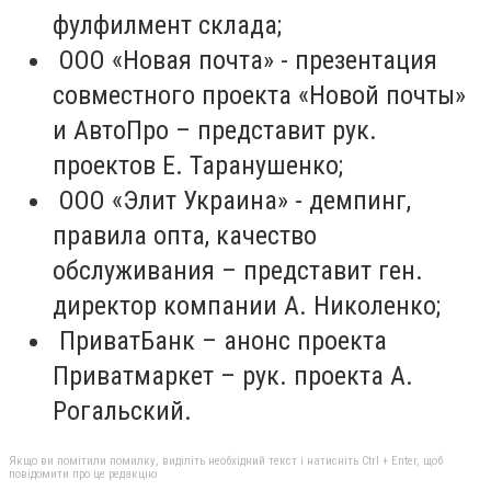
фулфилмент склада;
ООО «Новая почта» - презентация
совместного проекта «Новой почты»
и АвтоПро – представит рук.
проектов Е. Таранушенко;
ООО «Элит Украина» - демпинг,
правила опта, качество
обслуживания – представит ген.
директор компании А. Николенко;
ПриватБанк – анонс проекта
Приватмаркет – рук. проекта А.
Рогальский.
Якщо ви помітили помилку, виділіть необхідний текст і натисніть Ctrl + Enter, щоб
повідомити про це редакцію