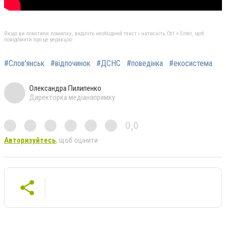
Якщо ви помітили помилку, виділіть необхідний текст і натисніть Ctrl + Enter, щоб
повідомити про це редакцію
#Слов'янськ
#відпочинок
#ДСНС
#поведінка
#екосистема
Олександра Пилипенко
Директорка медіанапрямку
0,0
Авторизуйтесь
, щоб оцінити