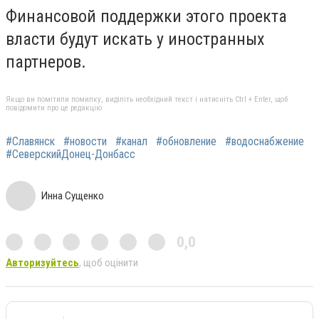
Финансовой поддержки этого проекта
власти будут искать у иностранных
партнеров.
Якщо ви помітили помилку, виділіть необхідний текст і натисніть Ctrl + Enter, щоб
повідомити про це редакцію
#Славянск
#новости
#канал
#обновление
#водоснабжение
#СеверскийДонец-Донбасс
Инна Сущенко
0,0
Авторизуйтесь
, щоб оцінити