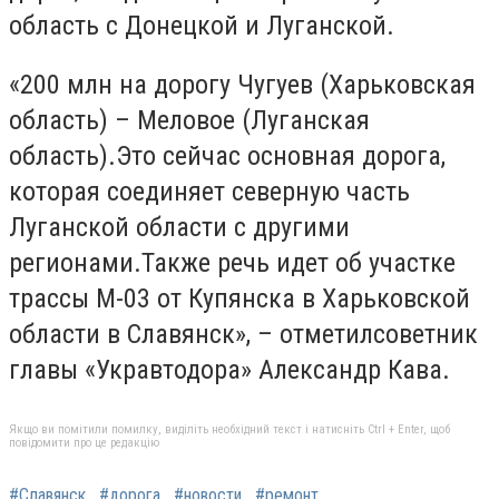
область с Донецкой и Луганской.
«200 млн на дорогу Чугуев (Харьковская
область) – Меловое (Луганская
область).Это сейчас основная дорога,
которая соединяет северную часть
Луганской области с другими
регионами.Также речь идет об участке
трассы М-03 от Купянска в Харьковской
области в Славянск», – отметилсоветник
главы «Укравтодора» Александр Кава.
Якщо ви помітили помилку, виділіть необхідний текст і натисніть Ctrl + Enter, щоб
повідомити про це редакцію
#Славянск
#дорога
#новости
#ремонт