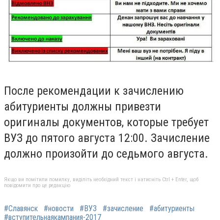
После рекомендации к зачислению
абитуриенты должны привезти
оригиналы документов, которые требует
ВУЗ до пятого августа 12:00. Зачисление
должно произойти до седьмого августа.
Якщо ви помітили помилку, виділіть необхідний текст і натисніть Ctrl + Enter, щоб
повідомити про це редакцію
#Славянск
#новости
#ВУЗ
#зачисление
#абитуриенты
#вступительнаякампания-2017