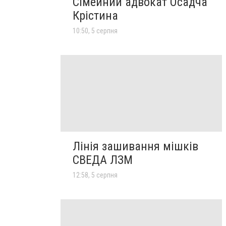
Сімейний адвокат Осадча
Крістина
10:50, 5 серпня
Лінія зашивання мішків
СВЕДА ЛЗМ
12:58, 5 серпня