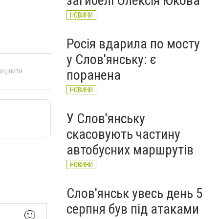
загибелі Олексія Юкова
НОВИНИ
Росія вдарила по мосту
у Слов'янську: є
 оцінити
поранена
НОВИНИ
У Слов'янську
скасовують частину
автобусних маршрутів
НОВИНИ
Слов'янськ увесь день 5
серпня був під атаками
🙂