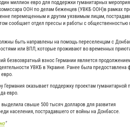
один миллион евро для поддержки гуманитарных меропри
комиссара ООН по делам беженцев (УВКБ ООН)в рамках пр
ренне перемещенным и другим уязвимым лицам, пострадав
 этом сообщает отдел прессы и работы с общественностью
должны быть направлены на помощь переселенцам с Донба
остями или ВПЛ, которые проживают во временных приюта
ний безвозвратный взнос Германии является продолжение
еятельности УВКБ в Украине. Ранее была предоставлена 
 евро.
ру Германия оказывает поддержку проектам гуманитарной 
да евро.
 выделила свыше 500 тысяч долларов для развития
еди населения, пострадавшего от войны на Донбассе.
но
"