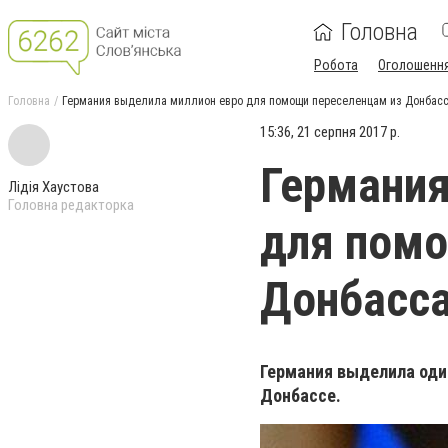
Головна
Робота
Оголошенн
Головна
Германия выделила миллион евро для помощи переселенцам из Донбас
15:36, 21 серпня 2017 р.
Германия
Лідія Хаустова
Головна редакторка
для помо
Донбасс
Германия выделила оди
Донбассе.