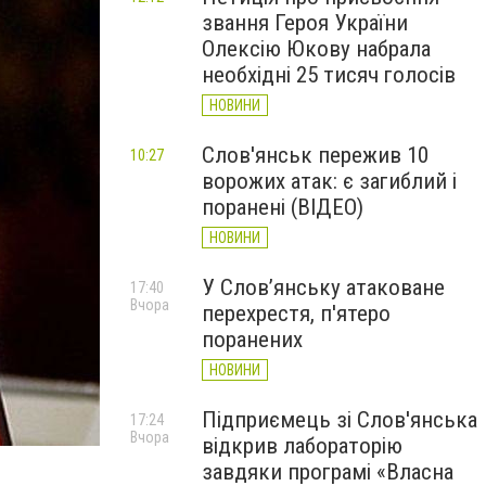
звання Героя України
Олексію Юкову набрала
необхідні 25 тисяч голосів
НОВИНИ
Слов'янськ пережив 10
10:27
ворожих атак: є загиблий і
поранені (ВІДЕО)
НОВИНИ
У Слов’янську атаковане
17:40
Вчора
перехрестя, п'ятеро
поранених
НОВИНИ
Підприємець зі Слов'янська
17:24
Вчора
відкрив лабораторію
завдяки програмі «Власна