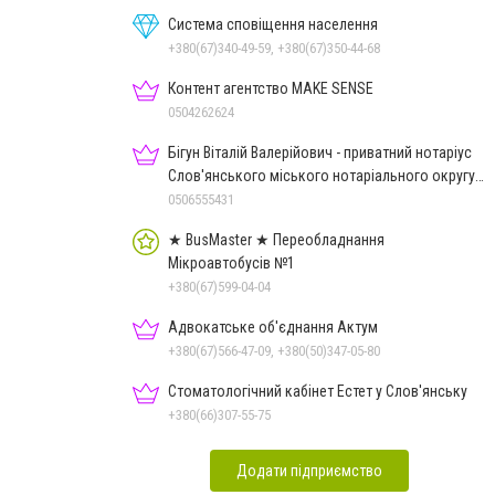
Система сповіщення населення
+380(67)340-49-59, +380(67)350-44-68
Контент агентство MAKE SENSE
0504262624
Бігун Віталій Валерійович - приватний нотаріус
Слов'янського міського нотаріального округу
Дон.обл.
0506555431
★ BusMaster ★ Переобладнання
Мікроавтобусів №1
+380(67)599-04-04
Адвокатське об'єднання Актум
+380(67)566-47-09, +380(50)347-05-80
Стоматологічний кабінет Естет у Слов'янську
+380(66)307-55-75
Додати підприємство