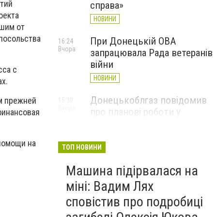
ятий
справа»
оекта
НОВИНИ
шим от
 посольства
При Донецькій ОВА
16:24
Вчора
запрацювала Рада ветеранів
війни
сса с
НОВИНИ
х.
Донецькоблгаз повідомив
м прежней
15:30
Вчора
про планові роботи у
финансовая
Слов’янську: де відключать
газ
помощи на
ТОП НОВИНИ
НОВИНИ
Машина підірвалася на
міні: Вадим Лях
сповістив про подробиці