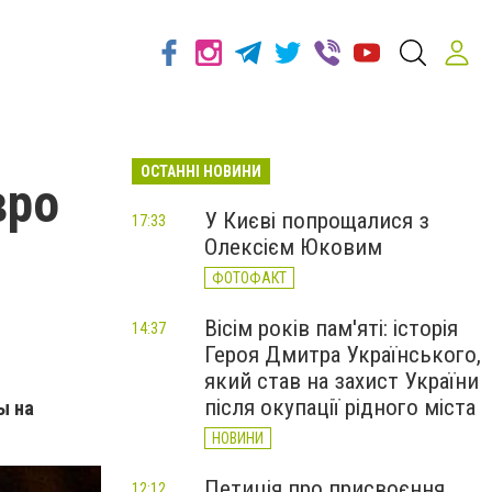
ОСТАННІ НОВИНИ
вро
У Києві попрощалися з
17:33
Олексієм Юковим
ФОТОФАКТ
Вісім років пам'яті: історія
14:37
Героя Дмитра Українського,
який став на захист України
після окупації рідного міста
ы на
НОВИНИ
Петиція про присвоєння
12:12