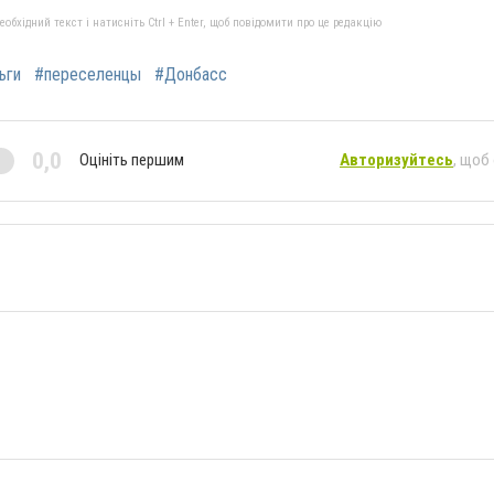
бхідний текст і натисніть Ctrl + Enter, щоб повідомити про це редакцію
ьги
#переселенцы
#Донбасс
0,0
Оцініть першим
Авторизуйтесь
, щоб