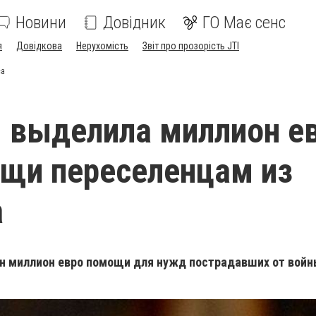
Новини
Довідник
ГО Має сенс
я
Довідкова
Нерухомість
Звіт про прозорість JTI
са
 выделила миллион е
щи переселенцам из
а
н миллион евро помощи для нужд пострадавших от войн