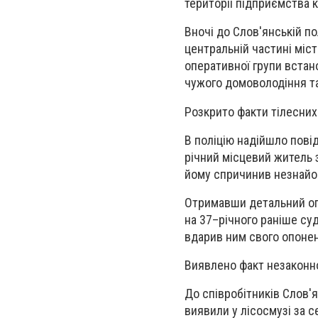
території підприємства к
Вночі до Слов'янській по
центральній частині міст
оперативної групи встан
чужого домоволодіння та
Розкрито факти тілесни
В поліцію надійшло повід
річний місцевий житель з
йому спричинив незнайом
Отримавши детальний опи
на 37–річного раніше суд
вдарив ним свого опонен
Виявлено факт незаконн
До співробітників Слов'я
виявили у лісосмузі за с