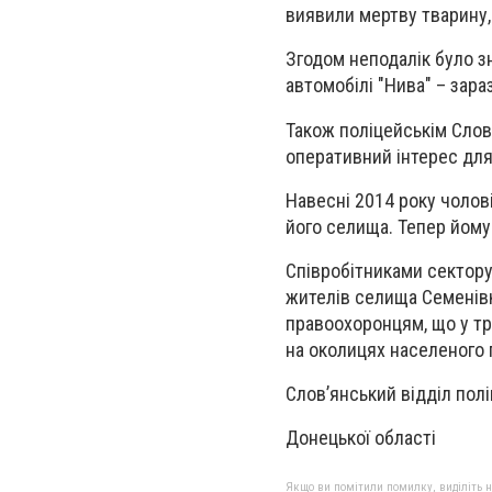
виявили мертву тварину,
Згодом неподалік було з
автомобілі "Нива" – зараз
Також поліцейськім Слов
оперативний інтерес для
Навесні 2014 року чолов
його селища. Тепер йому
Співробітниками сектору 
жителів селища Семенівк
правоохоронцям, що у тр
на околицях населеного 
Слов’янський відділ поліц
Донецької області
Якщо ви помітили помилку, виділіть нео