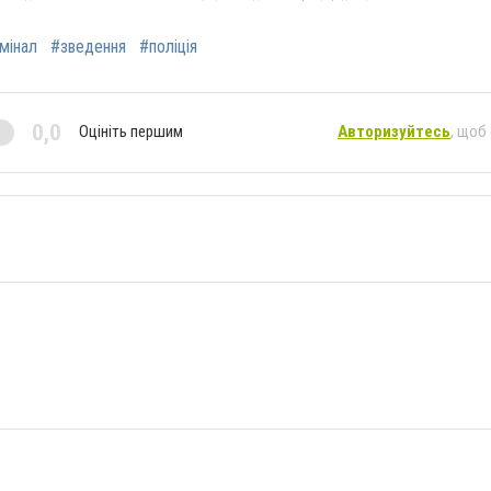
мінал
#зведення
#поліція
0,0
Оцініть першим
Авторизуйтесь
, щоб