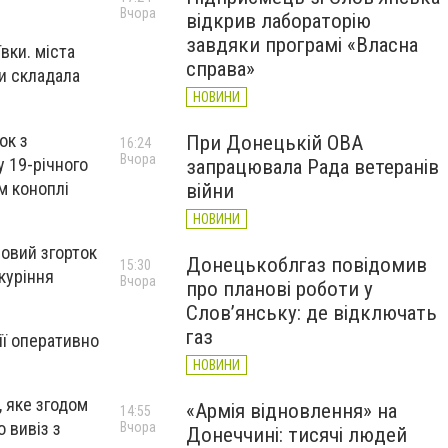
Вчора
відкрив лабораторію
завдяки програмі «Власна
вки. міста
справа»
ни складала
НОВИНИ
ок з
При Донецькій ОВА
16:24
Вчора
 19-річного
запрацювала Рада ветеранів
м коноплі
війни
НОВИНИ
ровий згорток
Донецькоблгаз повідомив
15:30
куріння
Вчора
про планові роботи у
Слов’янську: де відключать
газ
ії оперативно
НОВИНИ
 яке згодом
«Армія відновлення» на
14:55
о вивіз з
Вчора
Донеччині: тисячі людей