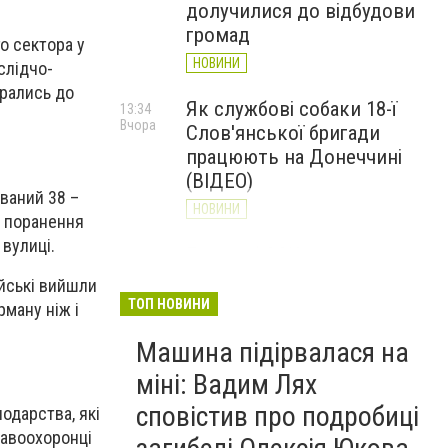
долучилися до відбудови
громад
о сектора у
НОВИНИ
слідчо-
брались до
Як службові собаки 18-ї
13:34
Вчора
Слов'янської бригади
працюють на Донеччині
(ВІДЕО)
ований 38 –
НОВИНИ
, поранення
 вулиці.
Генштаб ЗСУ повідомив про
12:00
Вчора
ситуацію на Слов’янському
йські вийшли
та найближчих напрямках
ТОП НОВИНИ
рману ніж і
НОВИНИ
Машина підірвалася на
міні: Вадим Лях
сповістив про подробиці
подарства, які
равоохоронці