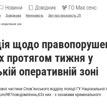
Новини
Довідник
ГО Має сенс
я
Довідкова
Нерухомість
Звіт про прозорість JTI
 оперативній зоні
ія щодо правопоруше
х протягом тижня у
кій оперативній зоні
ої частини Слов'янського відділу поліції ГУ Національної п
шло987повідомленнь,63з них - з ознаками кримінального