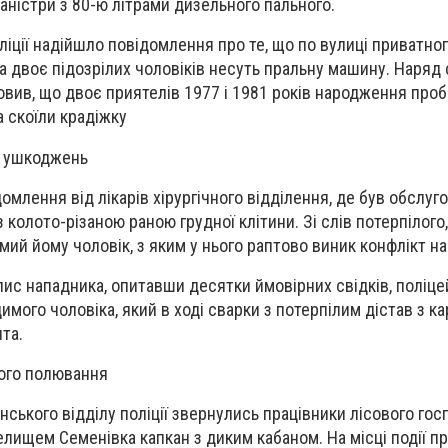
аністри з 80-ю літрами дизельного пального.
ліції надійшло повідомлення про те, що по вулиці приватног
а двоє підозрілих чоловіків несуть пральну машину. Наряд 
овив, що двоє приятелів 1977 і 1981 років народження про
 скоїли крадіжку
х ушкоджень
омлення від лікарів хірургічного відділення, де був обслуг
 колото-різаною раною грудної клітини. Зі слів потерпілого
ий йому чоловік, з яким у нього раптово виник конфлікт на
с нападника, опитавши десятки ймовірних свідків, поліце
имого чоловіка, який в ході сварки з потерпілим дістав з ка
та.
ого полювання
нського відділу поліції звернулись працівники лісового гос
елищем Семенівка капкан з диким кабаном. На місці події п