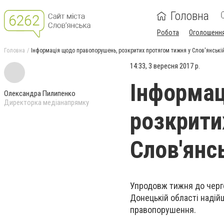
Головна
Робота
Оголошенн
Головна
Інформація щодо правопорушень, розкритих протягом тижня у Слов'янській
14:33, 3 вересня 2017 р.
Інформац
Олександра Пилипенко
Директорка медіанапрямку
розкрити
Слов'янсь
Упродовж тижня до чергов
Донецькій області надій
правопорушення.