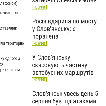
загибелі Олексія Юкова
елефоном).
НОВИНИ
х чоловіків на
Росія вдарила по мосту
у Слов'янську: є
дставляли
поранена
іли територію
НОВИНИ
У Слов'янську
ку одного з
скасовують частину
ся
 рити окопи
автобусних маршрутів
НОВИНИ
Слов'янськ увесь день 5
серпня був під атаками