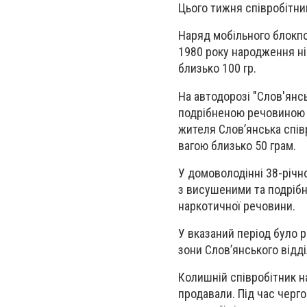
Цього тижня співробітни
Наряд мобільного блокпо
1980 року народження ні
близько 100 гр.
На автодорозі "Слов'янсь
подрібненою речовиною з
жителя Слов’янська спів
вагою близько 50 грам.
У домоволодінні 38-річно
з висушеними та подрібн
наркотичної речовини.
У вказаний період було 
зони Слов’янського відділ
Колишній співробітник н
продавали. Під час черго