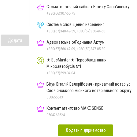
Стоматологічний кабінет Естет у Слов'янську
+380(66)307-55-75
Система сповіщення населення
+380(67)340-49-59, +380(67)350-44-68
Додати
Адвокатське об'єднання Актум
+380(67)566-47-09, +380(50)347-05-80
★ BusMaster ★ Переобладнання
Мікроавтобусів №1
+380(67)599-04-04
Бігун Віталій Валерійович - приватний нотаріус
Слов'янського міського нотаріального округу
Дон.обл.
0506555431
Контент агентство MAKE SENSE
0504262624
Додати підприємство