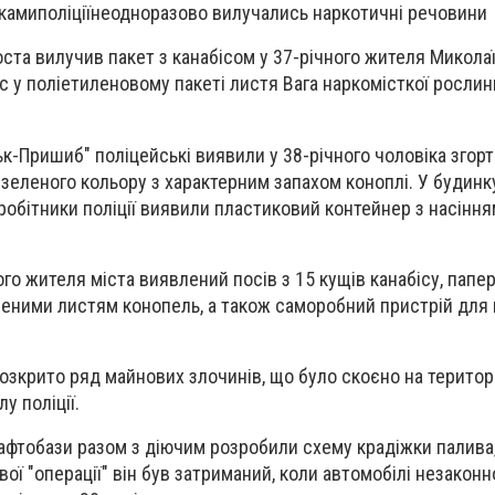
камиполіціїнеодноразово вилучались наркотичні речовини
ста вилучив пакет з канабісом у 37-річного жителя Миколаї
с у поліетиленовому пакеті листя Вага наркомісткої росли
к-Пришиб" поліцейські виявили у 38-річного чоловіка згорт
еленого кольору з характерним запахом коноплі. У будинку
робітники поліції виявили пластиковий контейнер з насіння
го жителя міста виявлений посів з 15 кущів канабісу, папе
еними листям конопель, а також саморобний пристрій для 
розкрито ряд майнових злочинів, що було скоєно на територ
у поліції.
афтобази разом з діючим розробили схему крадіжки палива,
вої "операції" він був затриманий, коли автомобілі незаконн