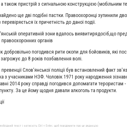
 а також пристрій з сигнальною конструкцією (мобільним т
найдено ще дві подібні пастки. Правоохоронці зупинили дво
 перевіряється їх причетність до даної події.
’янській оперативній зони вдалось виявитирядосіб,що пре
 правоохоронних органів
ік добровільно погодився рити окопи для бойовиків, які пос
 загрожує до 8 років позбавлення волі.
превенції Слов'янської поліції був встановлений факт зв'яз
а з учасниками НЗФ. Чоловік 1971 року народження зізнав
авні 2014 року справді погодився допомагати терористам -
пункту. За це йому щодня давали алкоголь та продукти.
ії
бхідний текст і натисніть Ctrl + Enter, щоб повідомити про це редакцію