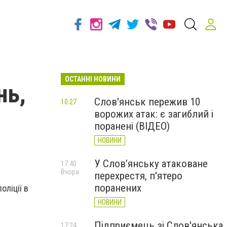
ОСТАННІ НОВИНИ
нь,
Слов'янськ пережив 10
10:27
ворожих атак: є загиблий і
поранені (ВІДЕО)
НОВИНИ
У Слов’янську атаковане
17:40
Вчора
перехрестя, п'ятеро
поранених
оліції в
НОВИНИ
Підприємець зі Слов'янська
17:24