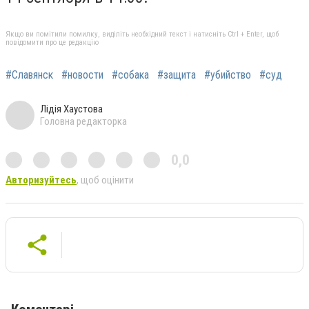
Якщо ви помітили помилку, виділіть необхідний текст і натисніть Ctrl + Enter, щоб
повідомити про це редакцію
#Славянск
#новости
#собака
#защита
#убийство
#суд
Лідія Хаустова
Головна редакторка
0,0
Авторизуйтесь
, щоб оцінити