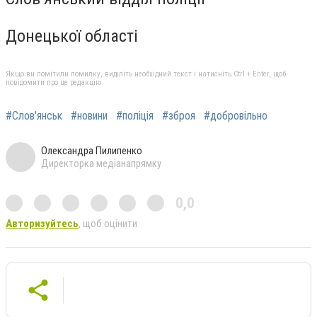
Донецької області
Якщо ви помітили помилку, виділіть необхідний текст і натисніть Ctrl + Enter, щоб
повідомити про це редакцію
#Слов'янськ
#новини
#поліція
#зброя
#добровільно
Олександра Пилипенко
Директорка медіанапрямку
0,0
Авторизуйтесь
, щоб оцінити