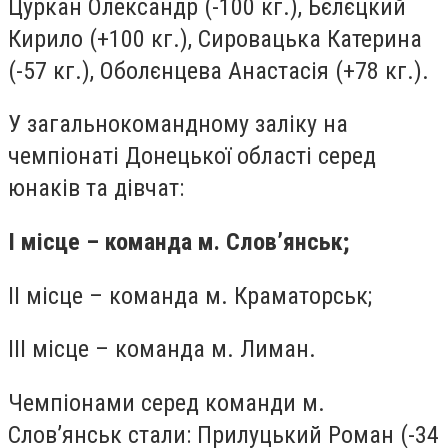
Цуркан Олександр (-100 кг.), Бєлєцкий
Кирило (+100 кг.), Сировацька Катерина
(-57 кг.), Оболєнцева Анастасія (+78 кг.).
У загальнокомандному заліку на
чемпіонаті Донецької області серед
юнаків та дівчат:
I місце – команда м. Слов’янськ;
II місце – команда м. Краматорськ;
III місце – команда м. Лиман.
Чемпіонами серед команди м.
Слов’янськ стали: Прилуцький Роман (-34