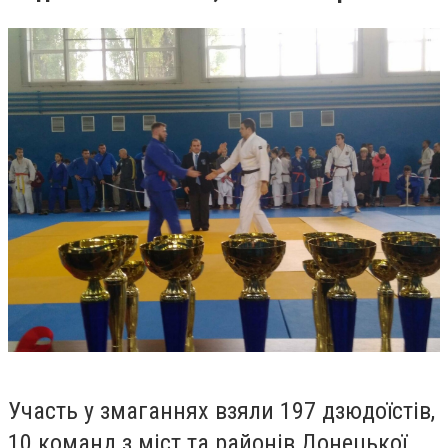
Участь у змаганнях взяли 197 дзюдоїстів,
10 команд з міст та районів Донецької