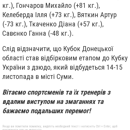
кг.), Гончаров Михайло (+81 кг.),
Келеберда Ілля (+73 кг.), Вяткин Артур
(-73 кг.), Ткаченко Діана (+57 кг.),
Савєнко Ганна (-48 кг.).
Слід відзначити, що Кубок Донецької
області став відбірковим етапом до Кубку
України з дзюдо, який відбудеться 14-15
листопада в місті Суми.
Вітаємо спортсменів та їх тренерів з
вдалим виступом на змаганнях та
бажаємо подальших перемог!
Якщо ви помітили помилку, виділіть необхідний текст і натисніть Ctrl + Enter, щоб
повідомити про це редакцію