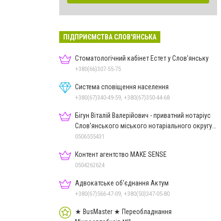
ПІДПРИЄМСТВА СЛОВ'ЯНСЬКА
Стоматологічний кабінет Естет у Слов'янську
+380(66)307-55-75
Система сповіщення населення
+380(67)340-49-59, +380(67)350-44-68
Бігун Віталій Валерійович - приватний нотаріус
Слов'янського міського нотаріального округу
Дон.обл.
0506555431
Контент агентство MAKE SENSE
0504262624
Адвокатське об'єднання Актум
+380(67)566-47-09, +380(50)347-05-80
★ BusMaster ★ Переобладнання