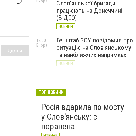
🙂
Вчора
Слов'янської бригади
працюють на Донеччині
(ВІДЕО)
НОВИНИ
Генштаб ЗСУ повідомив про
12:00
Вчора
ситуацію на Слов’янському
Додати
та найближчих напрямках
НОВИНИ
Слов’янськ обстріляли 13
11:18
Вчора
разів за добу. Хроніка
великої війни: 7 серпня
ТОП НОВИНИ
НОВИНИ
Росія вдарила по мосту
у Слов'янську: є
поранена
НОВИНИ