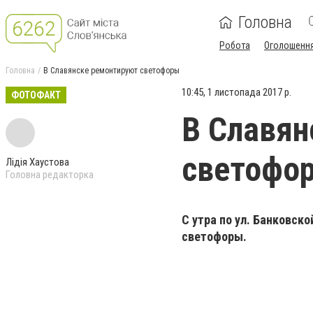
Головна
Робота
Оголошенн
Головна
В Славянске ремонтируют светофоры
10:45, 1 листопада 2017 р.
ФОТОФАКТ
В Славян
светофо
Лідія Хаустова
Головна редакторка
С утра по ул. Банковск
светофоры.