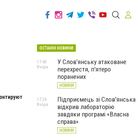
ОСТАННІ НОВИНИ
У Слов’янську атаковане
17:40
Вчора
перехрестя, п'ятеро
поранених
НОВИНИ
монтируют
Підприємець зі Слов'янська
17:24
Вчора
відкрив лабораторію
завдяки програмі «Власна
справа»
НОВИНИ