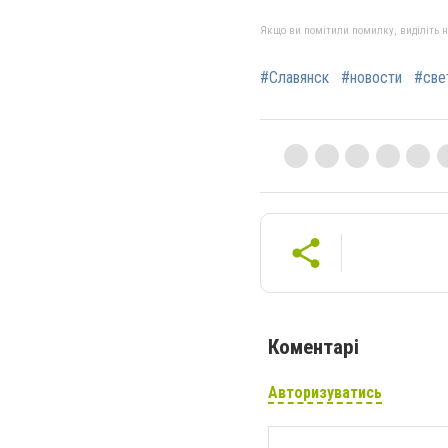
Якщо ви помітили помилку, виділіть нео
#Славянск
#новости
#све
Коментарі
Авторизуватись