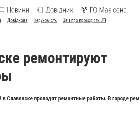
Новини
Довідник
ГО Має сенс
я
Довідкова
Нерухомість
Звіт про прозорість JTI
ске ремонтируют
ры
ой в Славянске проводят ремонтные работы. В городе ре