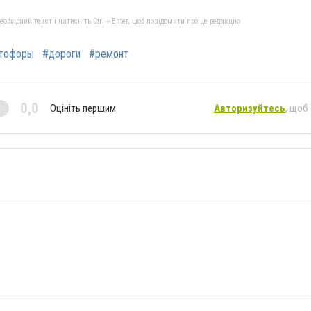
бхідний текст і натисніть Ctrl + Enter, щоб повідомити про це редакцію
тофоры
#дороги
#ремонт
0,0
Оцініть першим
Авторизуйтесь
, щоб