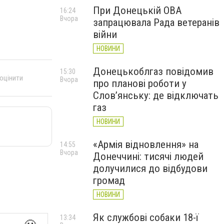
При Донецькій ОВА
16:24
Вчора
запрацювала Рада ветеранів
війни
НОВИНИ
Донецькоблгаз повідомив
15:30
 оцінити
Вчора
про планові роботи у
Слов’янську: де відключать
газ
НОВИНИ
«Армія відновлення» на
14:55
Вчора
Донеччині: тисячі людей
долучилися до відбудови
громад
НОВИНИ
Як службові собаки 18-ї
13:34