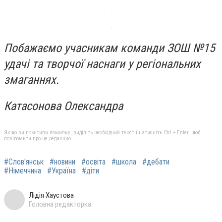
Побажаємо учасникам команди ЗОШ №15
удачі та творчої наснаги у регіональних
змаганнях.
Катасонова Олександра
Якщо ви помітили помилку, виділіть необхідний текст і натисніть Ctrl + Enter, щоб
повідомити про це редакцію
#Слов'янськ
#новини
#освіта
#школа
#дебати
#Німеччина
#Україна
#діти
Лідія Хаустова
Головна редакторка