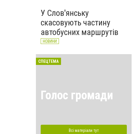
У Слов'янську
скасовують частину
автобусних маршрутів
НОВИНИ
СПЕЦТЕМА
Голос громади
Всі матеріали тут