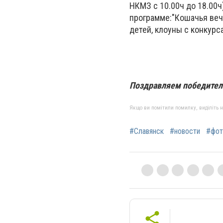
НКМЗ с 10.00ч до 18.00ч
программе:"Кошачья веч
детей, клоуны с конкурс
Поздравляем победител
Якщо ви помітили помилку, виділіть нео
#Славянск
#новости
#фот