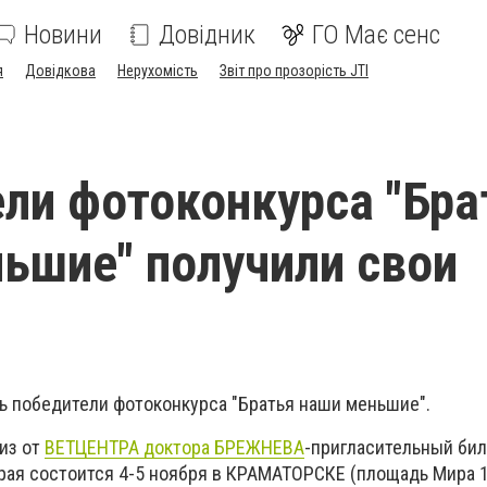
Новини
Довідник
ГО Має сенс
я
Довідкова
Нерухомість
Звіт про прозорість JTI
ли фотоконкурса "Бра
ьшие" получили свои
ь победители фотоконкурса "Братья наши меньшие".
из от
ВЕТЦЕНТРА доктора БРЕЖНЕВА
-пригласительный бил
рая состоится 4-5 ноября в КРАМАТОРСКЕ (площадь Мира 1,