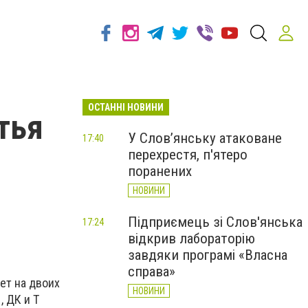
ОСТАННІ НОВИНИ
тья
У Слов’янську атаковане
17:40
перехрестя, п'ятеро
поранених
НОВИНИ
Підприємець зі Слов'янська
17:24
відкрив лабораторію
завдяки програмі «Власна
справа»
ет на двоих
НОВИНИ
 ДК и Т