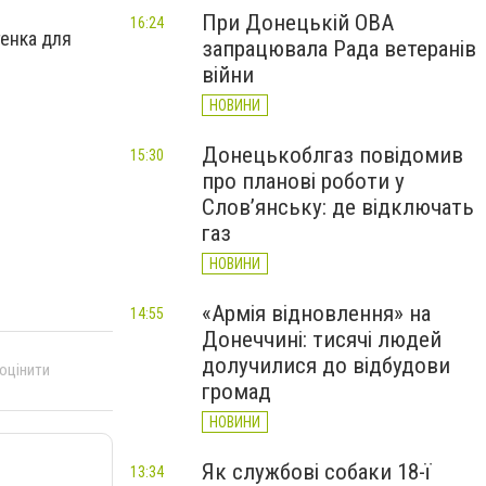
При Донецькій ОВА
16:24
енка для
запрацювала Рада ветеранів
війни
НОВИНИ
Донецькоблгаз повідомив
15:30
про планові роботи у
Слов’янську: де відключать
газ
НОВИНИ
«Армія відновлення» на
14:55
Донеччині: тисячі людей
долучилися до відбудови
 оцінити
громад
НОВИНИ
Як службові собаки 18-ї
13:34