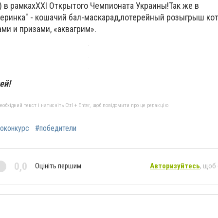
) в рамкахХXI Открытого Чемпионата Украины!Так же в
еринка" - кошачий бал-маскарад,лотерейный розыгрыш кот
ами и призами, «аквагрим».
ей!
бхідний текст і натисніть Ctrl + Enter, щоб повідомити про це редакцію
оконкурс
#победители
0,0
Оцініть першим
Авторизуйтесь
, щоб