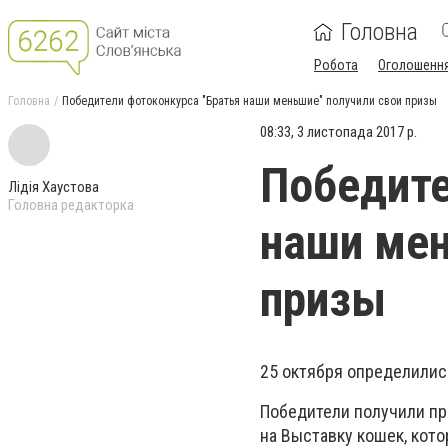
Головна
Робота
Оголошенн
Головна
Победители фотоконкурса "Братья наши меньшие" получили свои призы
08:33, 3 листопада 2017 р.
Победите
Лідія Хаустова
Головна редакторка
наши мен
призы
25 октября определилис
Победители получили пр
на Выставку кошек, кото