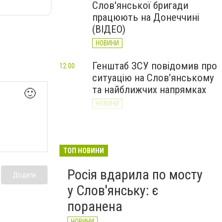
Слов'янської бригади
працюють на Донеччині
(ВІДЕО)
НОВИНИ
Генштаб ЗСУ повідомив про
12:00
ситуацію на Слов’янському
та найближчих напрямках
🙂
НОВИНИ
Слов’янськ обстріляли 13
11:18
разів за добу. Хроніка
великої війни: 7 серпня
ТОП НОВИНИ
НОВИНИ
Росія вдарила по мосту
Додати
у Слов'янську: є
поранена
НОВИНИ