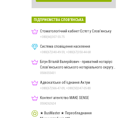
ПІДПРИЄМСТВА СЛОВ'ЯНСЬКА
Стоматологічний кабінет Естет у Слов'янську
+380(66)307-55-75
Система сповіщення населення
+380(67)340-49-59, +380(67)350-44-68
Бігун Віталій Валерійович - приватний нотаріус
Слов'янського міського нотаріального округу
Дон.обл.
0506555431
Адвокатське об'єднання Актум
+380(67)566-47-09, +380(50)347-05-80
Контент агентство MAKE SENSE
0504262624
★ BusMaster ★ Переобладнання