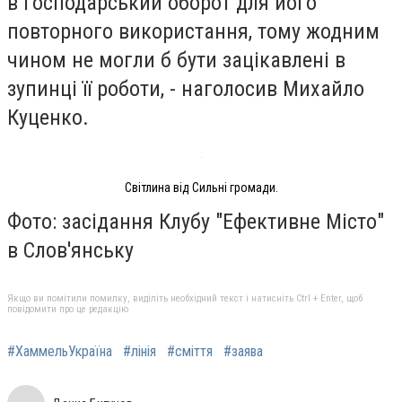
в господарський оборот для його
повторного використання, тому жодним
чином не могли б бути зацікавлені в
зупинці її роботи, - наголосив Михайло
Куценко.
Світлина від Сильні громади.
Фото: засідання Клубу "Ефективне Місто"
в Слов'янську
Якщо ви помітили помилку, виділіть необхідний текст і натисніть Ctrl + Enter, щоб
повідомити про це редакцію
#ХаммельУкраїна
#лінія
#сміття
#заява