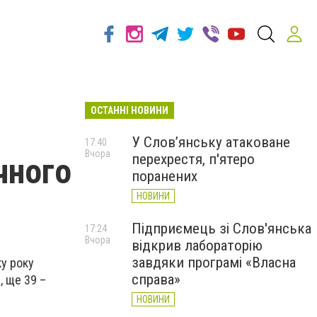
ОСТАННІ НОВИНИ
У Слов’янську атаковане
17:40
Вчора
перехрестя, п'ятеро
чного
поранених
НОВИНИ
Підприємець зі Слов'янська
17:24
Вчора
відкрив лабораторію
завдяки програмі «Власна
ку року
справа»
, ще 39 –
НОВИНИ