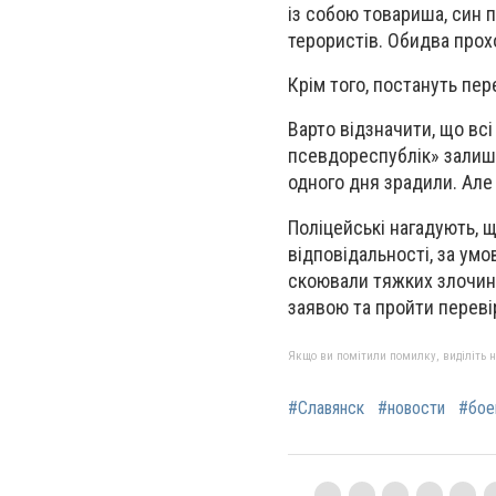
із собою товариша, син 
терористів. Обидва прох
Крім того, постануть пер
Варто відзначити, що всі
псевдореспублік» залиш
одного дня зрадили. Але 
Поліцейські нагадують, 
відповідальності, за ум
скоювали тяжких злочині
заявою та пройти переві
Якщо ви помітили помилку, виділіть нео
#Славянск
#новости
#бое