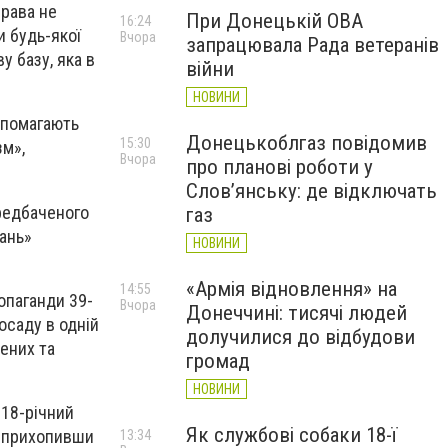
права не
При Донецькій ОВА
16:24
и будь-якої
Вчора
запрацювала Рада ветеранів
у базу, яка в
війни
НОВИНИ
допомагають
Донецькоблгаз повідомив
15:30
зм»,
Вчора
про планові роботи у
Слов’янську: де відключать
ередбаченого
газ
ань»
НОВИНИ
«Армія відновлення» на
14:55
опаганди 39-
Вчора
Донеччині: тисячі людей
осаду в одній
долучилися до відбудови
ених та
громад
НОВИНИ
 18-річний
Як службові собаки 18-ї
му прихопивши
13:34