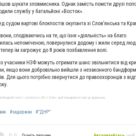
пішов шукати зловмисника. Однак замість помсти друзі по
одили службу у батальйоні «Восток».
ед судом вартові блокпостів окупанта зі Слов’янська та Кр
 вони, сподіваючись на те, що їхня «діяльність» на благо
илась непоміченою, повернулися додому і жили серед люд
тепер їм загрожує до 8 років позбавлення волі.
що учасники НЗФ можуть отримати шанс звільнитися від кр
ови, якщо вони добровільно вийшли з незаконного бандформ
в. Для цього потрібно звернутися до правоохоронців з ві
рку.
бхідний текст і натисніть Ctrl + Enter, щоб повідомити про це редакцію
вик
#задержан
#"ДНР"
0,0
Оцініть першим
Авторизуйтесь
, щоб