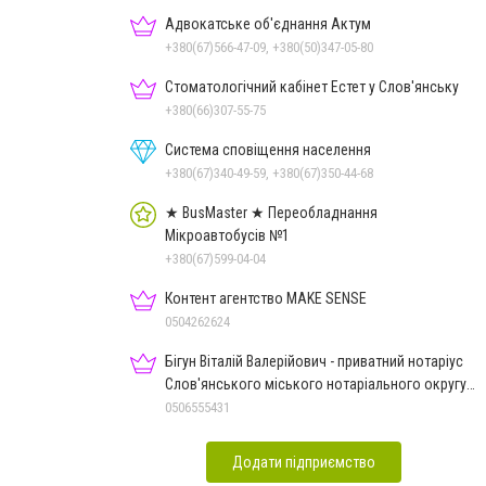
Адвокатське об'єднання Актум
+380(67)566-47-09, +380(50)347-05-80
Стоматологічний кабінет Естет у Слов'янську
+380(66)307-55-75
Система сповіщення населення
+380(67)340-49-59, +380(67)350-44-68
★ BusMaster ★ Переобладнання
Мікроавтобусів №1
+380(67)599-04-04
Контент агентство MAKE SENSE
0504262624
Бігун Віталій Валерійович - приватний нотаріус
Слов'янського міського нотаріального округу
Дон.обл.
0506555431
Додати підприємство