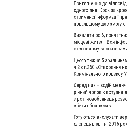
Притягнення до відповіда
одного дня. Крок за крок
отриманої інформації пра
подальшому дає змогу с
Виявляти осіб, причетни
місцеві жителі. Вся інфо
створеному волонтерами 
Цього тижня 5 зрадникам
ч.2 ст.260 «Створення н
Кримінального кодексу У
Серед них – водій медич
річний чоловік вступив д
з рот, новобранець розв
вбитих бойовиків.
Готуються вислухати вер
хлопець в квітні 2015 ро