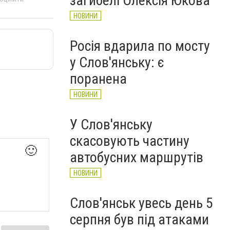
загибелі Олексія Юкова
НОВИНИ
Росія вдарила по мосту
у Слов'янську: є
поранена
НОВИНИ
У Слов'янську
скасовують частину
🙂
автобусних маршрутів
НОВИНИ
Слов'янськ увесь день 5
серпня був під атаками