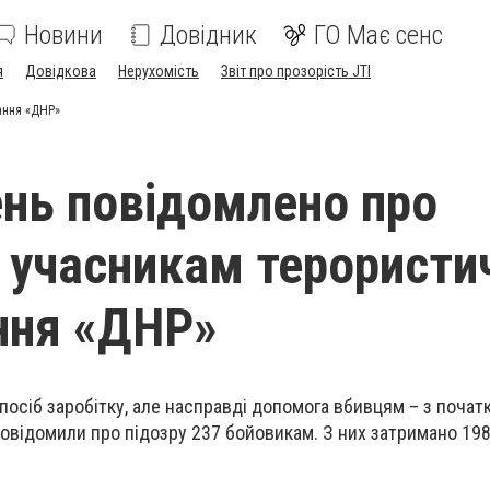
Новини
Довідник
ГО Має сенс
я
Довідкова
Нерухомість
Звіт про прозорість JTI
ання «ДНР»
нь повідомлено про
5 учасникам терористи
ння «ДНР»
посіб заробітку, але насправді допомога вбивцям – з почат
овідомили про підозру 237 бойовикам. З них затримано 198