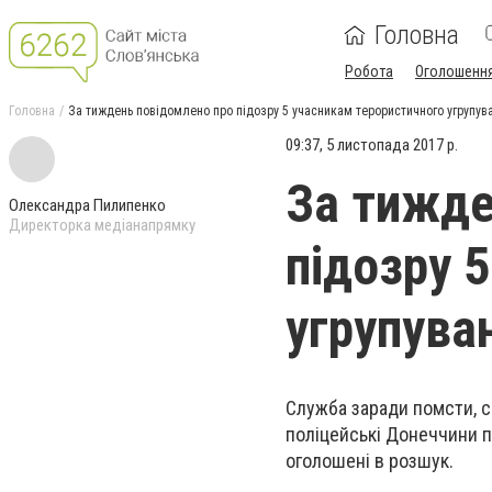
Головна
Робота
Оголошенн
Головна
За тиждень повідомлено про підозру 5 учасникам терористичного угрупув
09:37, 5 листопада 2017 р.
За тижде
Олександра Пилипенко
Директорка медіанапрямку
підозру 
угрупува
Служба заради помсти, с
поліцейські Донеччини п
оголошені в розшук.