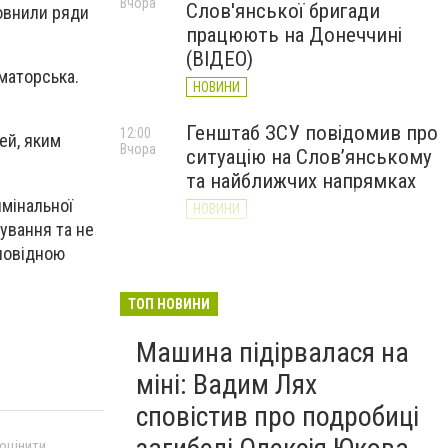
Вчора
Слов'янської бригади
повнили ряди
працюють на Донеччині
(ВІДЕО)
аматорська.
НОВИНИ
Генштаб ЗСУ повідомив про
12:00
ей, яким
Вчора
ситуацію на Слов’янському
та найближчих напрямках
имінальної
НОВИНИ
ування та не
дповідною
Слов’янськ обстріляли 13
11:18
Вчора
разів за добу. Хроніка
великої війни: 7 серпня
ТОП НОВИНИ
НОВИНИ
Машина підірвалася на
міні: Вадим Лях
сповістив про подробиці
 оцінити