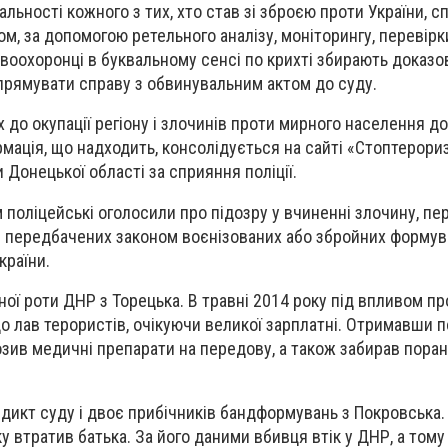
льності кожного з тих, хто став зі зброєю проти України, с
ом, за допомогою ретельного аналізу, моніторингу, перевірк
воохоронці в буквальному сенсі по крихті збирають доказов
прямувати справу з обвинувальним актом до суду.
х до окупації регіону і злочинів проти мирного населення 
рмація, що надходить, консолідується на сайті «Стоптерори
Донецької області за сприяння поліції.
 поліцейські оголосили про підозру у вчиненні злочину, п
е передбачених законом воєнізованих або збройних формув
країни.
ної роти ДНР з Торецька. В травні 2014 року під впливом пр
о лав терористів, очікуючи великої зарплатні. Отримавши п
озив медичні препарати на передову, а також забирав поран
дикт суду і двоє прибічників бандформувань з Покровська.
ку втратив батька. За його даними вбивця втік у ДНР, а то