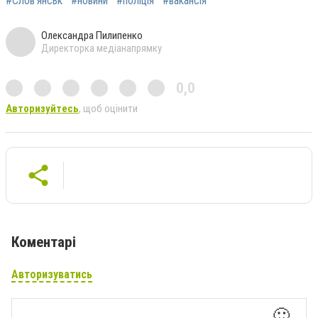
#Слов'янськ
#новини
#поліція
#вакансія
Олександра Пилипенко
Директорка медіанапрямку
0,0
Авторизуйтесь
, щоб оцінити
Коментарі
Авторизуватись
🙂