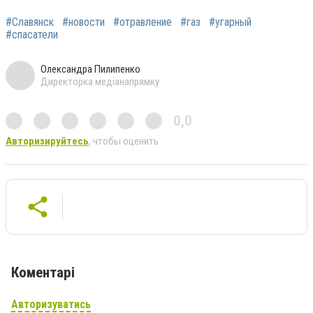
#Славянск
#новости
#отравление
#газ
#угарный
#спасатели
Олександра Пилипенко
Директорка медіанапрямку
0,0
Авторизируйтесь
, чтобы оценить
Коментарі
Авторизуватись