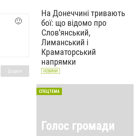
На Донеччині тривають
🙂
бої: що відомо про
Слов'янський,
Лиманський і
Краматорський
напрямки
Додати
НОВИНИ
СПЕЦТЕМА
Голос громади