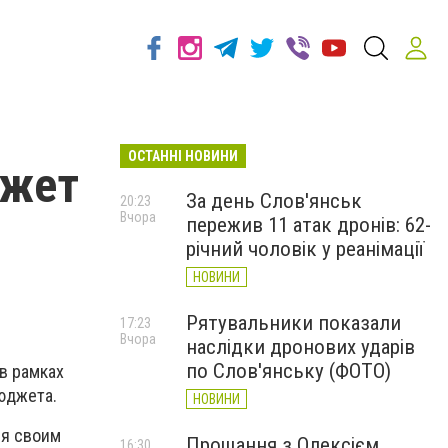
ОСТАННІ НОВИНИ
джет
За день Слов'янськ
20:23
Вчора
пережив 11 атак дронів: 62-
річний чоловік у реанімації
НОВИНИ
Рятувальники показали
17:23
Вчора
наслідки дронових ударів
по Слов'янську (ФОТО)
в рамках
юджета.
НОВИНИ
ся своим
Прощання з Олексієм
16:30