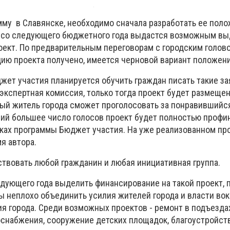
мму в Славянске, необходимо сначала разработать ее поло
е со следующего бюджетного года выдастся возможным вы
оект. По предварительным переговорам с городским голово
цию проекта получено, имеется черновой вариант положени
жет участия планируется обучить граждан писать такие за
экспертная комиссия, только тогда проект будет размещен
дый житель города сможет проголосовать за понравившийс
ший большее число голосов проект будет полностью профи
ках программы Бюджет участия. На уже реализованном пр
я автора.
ствовать любой гражданин и любая инициативная группа.
дующего года выделить финансирование на такой проект, п
ы неплохо объединить усилия жителей города и власти вок
я города. Среди возможных проектов - ремонт в подъездах
лоснабжения, сооружение детских площадок, благоустройст