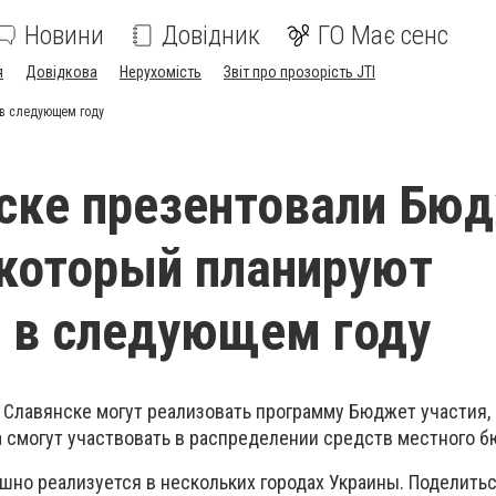
Новини
Довідник
ГО Має сенс
я
Довідкова
Нерухомість
Звіт про прозорість JTI
 в следующем году
ске презентовали Бю
 который планируют
 в следующем году
 Славянске могут реализовать программу Бюджет участия, 
а смогут участвовать в распределении средств местного б
шно реализуется в нескольких городах Украины. Поделить