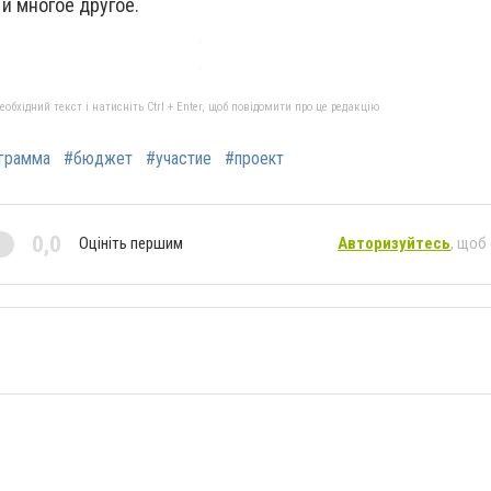
и многое другое.
бхідний текст і натисніть Ctrl + Enter, щоб повідомити про це редакцію
грамма
#бюджет
#участие
#проект
0,0
Оцініть першим
Авторизуйтесь
, щоб