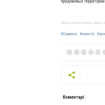
придомовых территорий 
Якщо ви помітили помилку, виділіть нео
#Славянск
#новости
#про
Коментарі