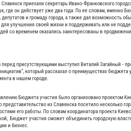
 Славянск приехали секретарь Ивано-Франковского городс
к, где он действует уже два года. По ее словам, именно Б
, депутатов и громаду города, а также дал возможность о
для улучшения своей жизни и поддерживать или не подде
дей со временем оказались заинтересованы в продвижени
а перед присутствующими выступил Виталий Загайный - п
инициатив", который рассказал о преимуществах бюджета у
мента в нашем городе.
авлению Бюджета участия было организовано проектом Ки
го представительство из Славянска посетило несколько гор
остями его работы. По словам координатора проекта Киевс
ной, Бюджет участия сможет объединить городскую власть
ии и бизнес.