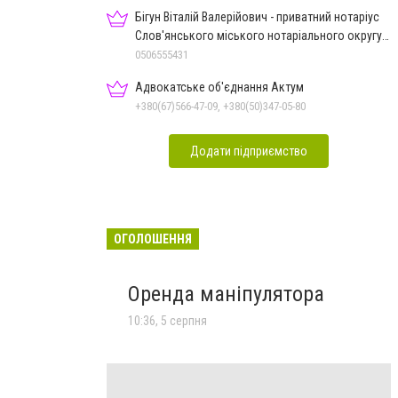
Бігун Віталій Валерійович - приватний нотаріус
Слов'янського міського нотаріального округу
Дон.обл.
0506555431
Адвокатське об'єднання Актум
+380(67)566-47-09, +380(50)347-05-80
Додати підприємство
ОГОЛОШЕННЯ
Оренда маніпулятора
10:36, 5 серпня