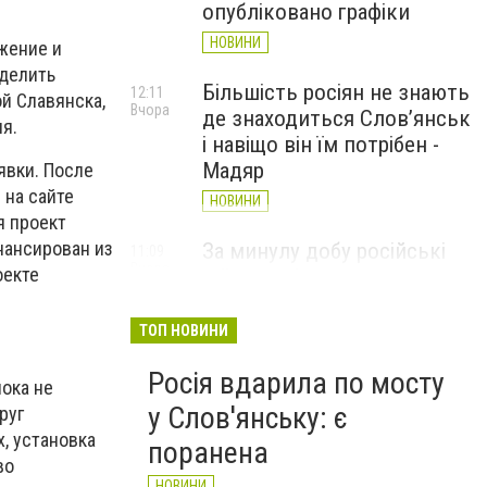
опубліковано графіки
НОВИНИ
жение и
делить
Більшість росіян не знають
12:11
й Славянска,
Вчора
де знаходиться Слов’янськ
я.
і навіщо він їм потрібен -
Мадяр
явки. После
 на сайте
НОВИНИ
я проект
нансирован из
За минулу добу російські
11:09
Вчора
оекте
війська 13 разів атакували
Слов'янськ. Хроніка
великої війни: 6 серпня
ТОП НОВИНИ
НОВИНИ
Росія вдарила по мосту
ока не
у Слов'янську: є
руг
, установка
поранена
во
НОВИНИ