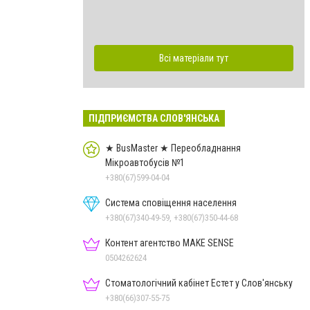
Всі матеріали тут
ПІДПРИЄМСТВА СЛОВ'ЯНСЬКА
★ BusMaster ★ Переобладнання
Мікроавтобусів №1
+380(67)599-04-04
Система сповіщення населення
+380(67)340-49-59, +380(67)350-44-68
Контент агентство MAKE SENSE
0504262624
Стоматологічний кабінет Естет у Слов'янську
+380(66)307-55-75