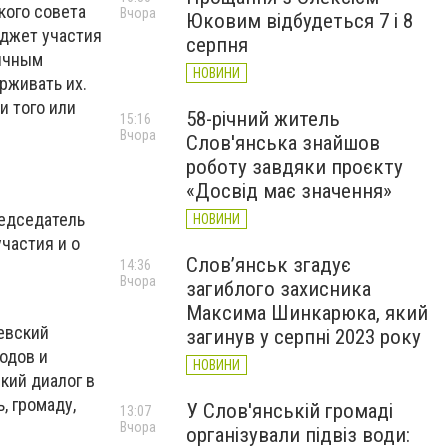
кого совета
Вчора
Юковим відбудеться 7 і 8
юджет участия
серпня
бычным
НОВИНИ
рживать их.
и того или
58-річний житель
15:16
Вчора
Слов'янська знайшов
роботу завдяки проєкту
«Досвід має значення»
редседатель
НОВИНИ
частия и о
Слов’янськ згадує
14:36
Вчора
загиблого захисника
Максима Шинкарюка, який
евский
загинув у серпні 2023 року
одов и
НОВИНИ
кий диалог в
, громаду,
У Слов'янській громаді
13:07
Вчора
організували підвіз води: