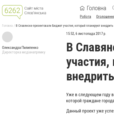
Головна
Робота
Оголошенн
Головна
В Славянске презентовали Бюджет участия, который планируют внедрить
15:52, 6 листопада 2017 р.
В Славян
Олександра Пилипенко
Директорка медіанапрямку
участия,
внедрить
Уже в следующем году в
которой граждане город
Данный проект уже успе