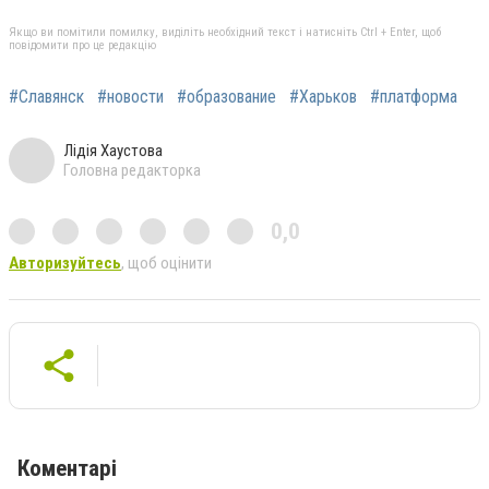
Якщо ви помітили помилку, виділіть необхідний текст і натисніть Ctrl + Enter, щоб
повідомити про це редакцію
#Славянск
#новости
#образование
#Харьков
#платформа
Лідія Хаустова
Головна редакторка
0,0
Авторизуйтесь
, щоб оцінити
Коментарі