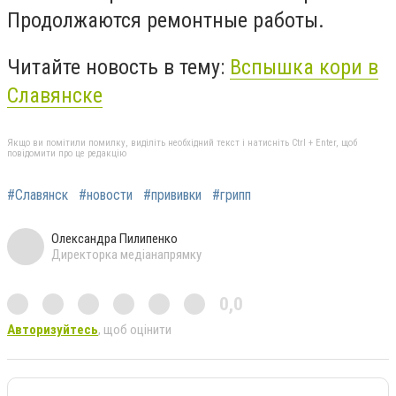
Продолжаются ремонтные работы.
Читайте новость в тему:
Вспышка кори в
Славянске
Якщо ви помітили помилку, виділіть необхідний текст і натисніть Ctrl + Enter, щоб
повідомити про це редакцію
#Славянск
#новости
#прививки
#грипп
Олександра Пилипенко
Директорка медіанапрямку
0,0
Авторизуйтесь
, щоб оцінити