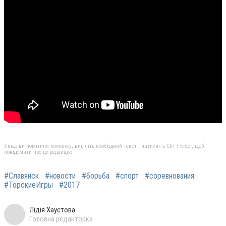
Якщо ви помітили помилку, виділіть необхідний текст і натисніть Ctrl + Enter, щоб
повідомити про це редакцію
#Славянск
#новости
#борьба
#спорт
#соревнования
#ТорскиеИгры
#2017
Лідія Хаустова
Головна редакторка