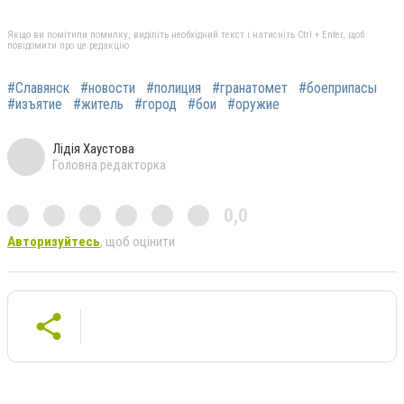
Якщо ви помітили помилку, виділіть необхідний текст і натисніть Ctrl + Enter, щоб
повідомити про це редакцію
#Славянск
#новости
#полиция
#гранатомет
#боеприпасы
#изъятие
#житель
#город
#бои
#оружие
Лідія Хаустова
Головна редакторка
0,0
Авторизуйтесь
, щоб оцінити