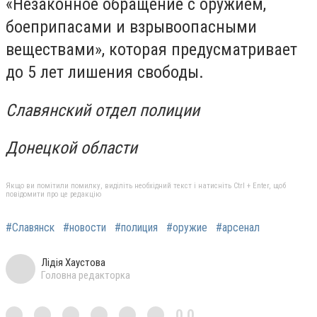
«Незаконное обращение с оружием,
боеприпасами и взрывоопасными
веществами», которая предусматривает
до 5 лет лишения свободы.
Славянский отдел полиции
Донецкой области
Якщо ви помітили помилку, виділіть необхідний текст і натисніть Ctrl + Enter, щоб
повідомити про це редакцію
#Славянск
#новости
#полиция
#оружие
#арсенал
Лідія Хаустова
Головна редакторка
0,0